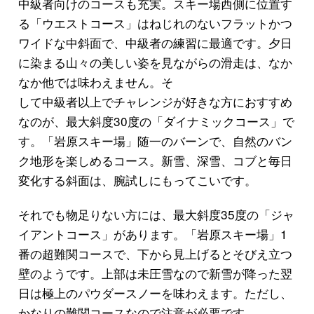
中級者向けのコースも充実。スキー場西側に位置す
る「ウエストコース」はねじれのないフラットかつ
ワイドな中斜面で、中級者の練習に最適です。夕日
に染まる山々の美しい姿を見ながらの滑走は、なか
なか他では味わえません。そ
して中級者以上でチャレンジが好きな方におすすめ
なのが、最大斜度30度の「ダイナミックコース」で
す。「岩原スキー場」随一のバーンで、自然のバン
ク地形を楽しめるコース。新雪、深雪、コブと毎日
変化する斜面は、腕試しにもってこいです。
それでも物足りない方には、最大斜度35度の「ジャ
イアントコース」があります。「岩原スキー場」1
番の超難関コースで、下から見上げるとそびえ立つ
壁のようです。上部は未圧雪なので新雪が降った翌
日は極上のパウダースノーを味わえます。ただし、
かなりの難関コースなので注意が必要です。