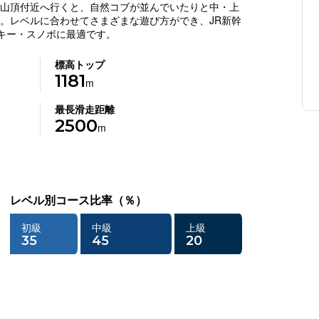
山頂付近へ行くと、自然コブが並んでいたりと中・上
。レベルに合わせてさまざまな遊び方ができ、JR新幹
スキー・スノボに最適です。
標高トップ
1181
m
最長滑走距離
2500
m
レベル別コース比率（％）
初級
中級
上級
35
45
20