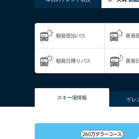
朝発宿泊バス
夜発
朝発日帰りバス
夜発
スキー場
情報
ゲレ