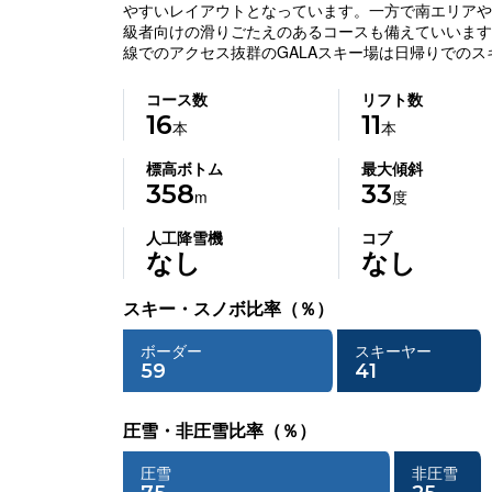
やすいレイアウトとなっています。一方で南エリアや
級者向けの滑りごたえのあるコースも備えていいます
線でのアクセス抜群のGALAスキー場は日帰りでの
コース数
リフト数
16
11
本
本
標高ボトム
最大傾斜
358
33
m
度
人工降雪機
コブ
なし
なし
スキー・スノボ比率（％）
ボーダー
スキーヤー
59
41
圧雪・非圧雪比率（％）
圧雪
非圧雪