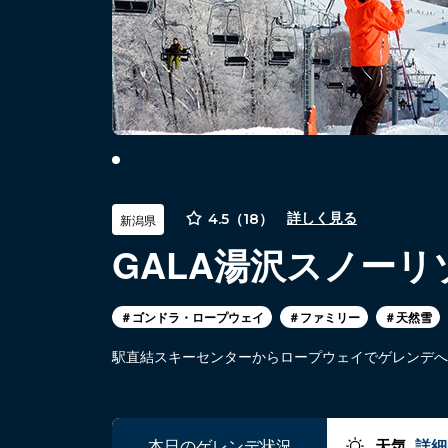
4.5（18）
詳しく見る
新潟県
GALA湯沢スノーリ
＃ゴンドラ・ロープウェイ
＃ファミリー
＃天然雪
駅直結スキーセンターからロープウェイでゲレンデへ
本日のゲレンデ状況
天気
詳細