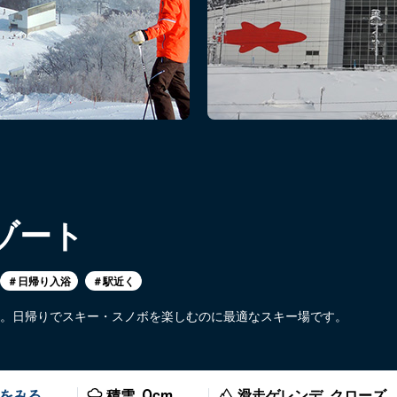
ゾート
＃日帰り入浴
＃駅近く
。日帰りでスキー・スノボを楽しむのに最適なスキー場です。
をみる
積雪
cm
滑走ゲレンデ
クローズ
0