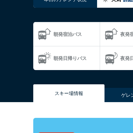
朝発宿泊バス
夜発
朝発日帰りバス
夜発
スキー場
情報
ゲレ