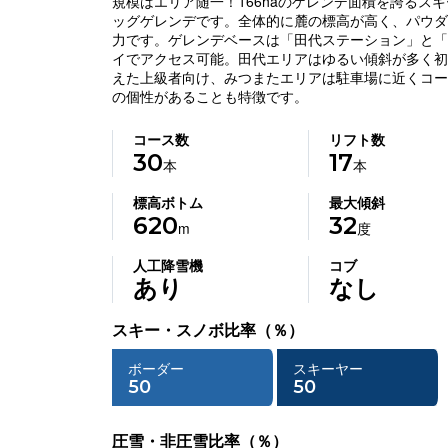
規模はエリア随一！166haのゲレンデ面積を誇るス
ッグゲレンデです。全体的に麓の標高が高く、パウダ
力です。ゲレンデベースは「田代ステーション」と「
イでアクセス可能。田代エリアはゆるい傾斜が多く初
えた上級者向け、みつまたエリアは駐車場に近くコー
の個性があることも特徴です。
コース数
リフト数
30
17
本
本
標高ボトム
最大傾斜
620
32
m
度
人工降雪機
コブ
あり
なし
スキー・スノボ比率（％）
ボーダー
スキーヤー
50
50
圧雪・非圧雪比率（％）