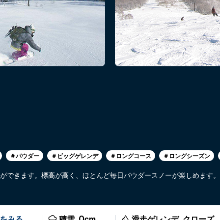
＃パウダー
＃ビッグゲレンデ
＃ロングコース
＃ロングシーズン
ができます。標高が高く、ほとんど毎日パウダースノーが楽しめます。
をみる
積雪
cm
滑走ゲレンデ
クローズ
0