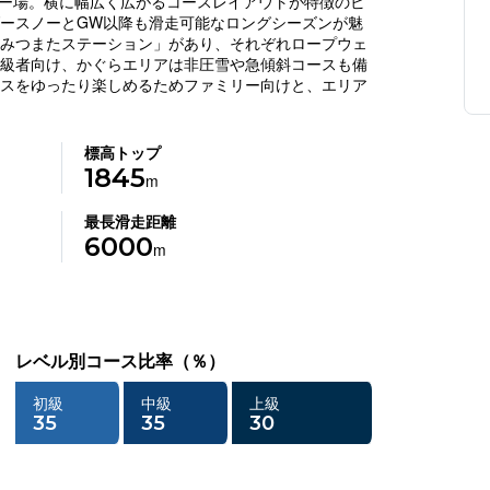
キー場。横に幅広く広がるコースレイアウトが特徴のビ
ースノーとGW以降も滑走可能なロングシーズンが魅
みつまたステーション」があり、それぞれロープウェ
級者向け、かぐらエリアは非圧雪や急傾斜コースも備
スをゆったり楽しめるためファミリー向けと、エリア
標高トップ
1845
m
最長滑走距離
6000
m
レベル別コース比率（％）
初級
中級
上級
35
35
30