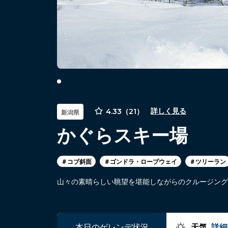
4.33（21）
詳しく見る
新潟県
かぐらスキー場
＃コブ斜面
＃ゴンドラ・ロープウェイ
＃ツリーラン
山々の素晴らしい眺望を堪能しながらのクルージング
本日のゲレンデ状況
天気
詳細