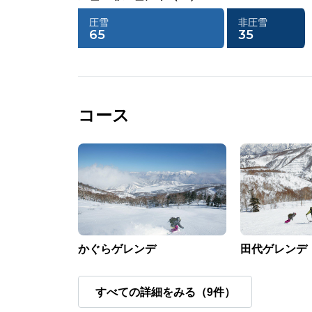
圧雪
非圧雪
65
35
コース
かぐらゲレンデ
田代ゲレンデ
すべての詳細をみる（9件）