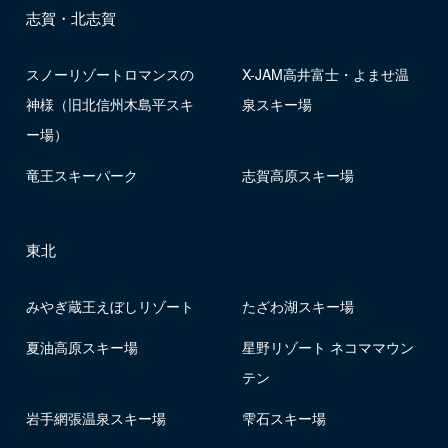
志賀・北志賀
スノーリゾートロマンスの
X-JAM高井富士・よませ温
神様（旧北信州木島平スキ
泉スキー場
ー場）
竜王スキーパーク
志賀高原スキー場
東北
みやぎ蔵王えぼしリゾート
たざわ湖スキー場
夏油高原スキー場
星野リゾート ネコママウン
テン
岩手網張温泉スキー場
雫石スキー場