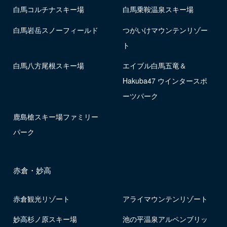
白馬コルチナスキー場
白馬乗鞍温泉スキー場
白馬岩岳スノーフィールド
つがいけマウンテンリゾー
ト
白馬八方尾根スキー場
エイブル白馬五竜＆
Hakuba47 ウインタースポ
ーツパーク
鹿島槍スキー場ファミリー
パーク
赤倉・妙高
赤倉観光リゾート
アライマウンテンリゾート
妙高杉ノ原スキー場
池の平温泉アルペンブリッ