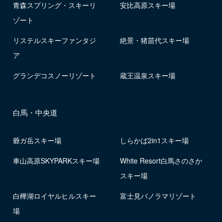
青森スプリング・スキーリ
安比高原スキー場
ゾート
リステルスキーファンタジ
絶景・猪苗代スキー場
ア
グランデコスノーリゾート
蔵王温泉スキー場
白馬・中央道
爺ガ岳スキー場
しらかば2in1スキー場
車山高原SKYPARKスキー場
White Resort白馬さのさか
スキー場
白樺湖ロイヤルヒルスキー
富士見パノラマリゾート
場