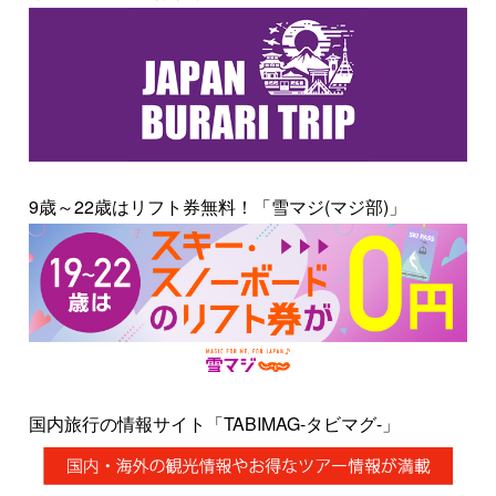
9歳～22歳はリフト券無料！「雪マジ(マジ部)」
国内旅行の情報サイト「TABIMAG-タビマグ-」