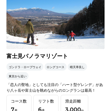
富士見パノラマリゾート
ゴンドラ・ロープウェイ
ロングコース
晴天率良し
東京から近い
「恋人の聖地」としても注目の「ハート型ゲレンデ」があ
り八ヶ岳や富士山を眺めながらのロングランは最高！
コース数
リフト数
滑走距離
7
6
3,000
本
本
m