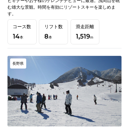
ビギナーやお子様のゲレンデデビューに最適。浅間山を眺
む雄大な景観。時間を有効にリゾートスキーを楽しめま
す。
コース数
リフト数
滑走距離
14
8
1,519
本
本
m
長野県