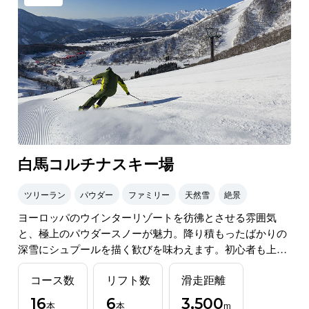
白馬コルチナスキー場
ツリーラン
パウダー
ファミリー
天然雪
絶景
ヨーロッパのウインターリゾートを彷彿とさせる雰囲気
と、極上のパウダースノーが魅力。降り積もったばかりの
深雪にシュプールを描く歓びを味わえます。初心者も上級
者も雄大な景色を眺めながら滑走を楽しめます。キッズパ
コース数
リフト数
滑走距離
ークや雪国体験のアクティビティも充実。
16
6
3,500
本
本
m