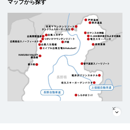
マップから探す
覧
一
場
ー
キ
ス