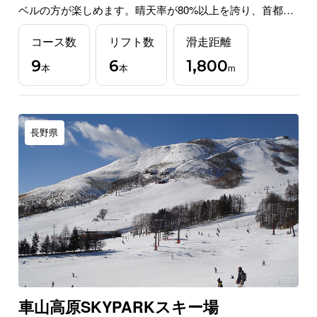
ベルの方が楽しめます。晴天率が80%以上を誇り、首都圏
から好アクセスなのも魅力のスキー場です。
コース数
リフト数
滑走距離
9
6
1,800
本
本
m
長野県
車山高原SKYPARKスキー場