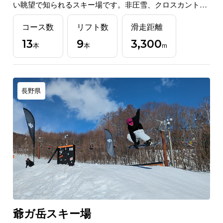
い眺望で知られるスキー場です。非圧雪、クロスカントリ
ー、フリースタイルで遊べるパークなど多彩なスノーアク
コース数
リフト数
滑走距離
ティビティを堪能できます。
13
9
3,300
本
本
m
長野県
爺ガ岳スキー場