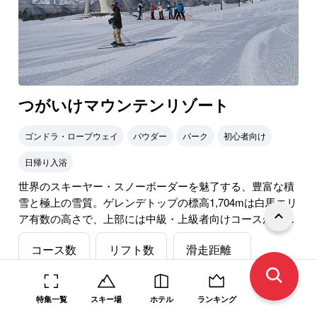
つがいけマウンテンリゾート
ゴンドラ・ロープウェイ
パウダー
パーク
初心者向け
日帰り入浴
世界のスキーヤー・スノーボーダーを魅了する、豊富な積
雪と極上の雪質。ゲレンデトップの標高1,704mは白馬エリ
ア有数の高さで、上部には中級・上級者向けコースが充
実。下部の幅1,200mを超える「鐘の鳴る丘ゲレンデ」は、
コース数
リフト数
滑走距離
初心者も安心して滑走を楽しめます。
11
13
5,000
本
本
m
特集一覧
スキー場
ホテル
ランキング