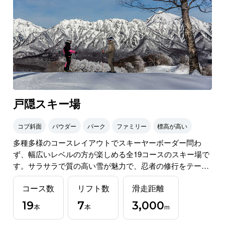
戸隠スキー場
コブ斜面
パウダー
パーク
ファミリー
標高が高い
多種多様のコースレイアウトでスキーヤーボーダー問わ
ず、幅広いレベルの方が楽しめる全19コースのスキー場で
す。サラサラで質の高い雪が魅力で、忍者の修行をテーマ
にしたキッズパークでは遊びながらウィンタースポーツに
コース数
リフト数
滑走距離
必要なスキルを身に着けることができ、お子様のゲレンデ
デビューに最適です。
19
7
3,000
本
本
m