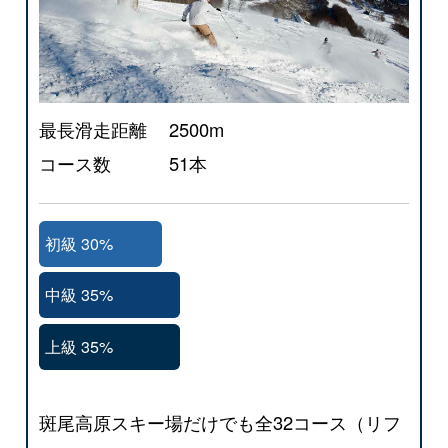
最長滑走距離
2500m
コース数
51本
初級 30%
中級 35%
上級 35%
斑尾高原スキー場だけでも全32コース（リフ