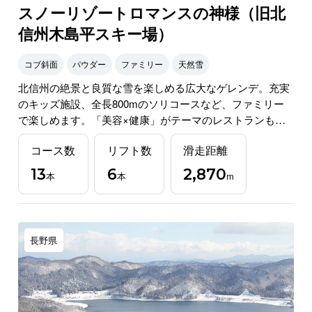
スノーリゾートロマンスの神様（旧北
信州木島平スキー場）
コブ斜面
パウダー
ファミリー
天然雪
北信州の絶景と良質な雪を楽しめる広大なゲレンデ。充実
のキッズ施設、全長800mのソリコースなど、ファミリー
で楽しめます。「美容×健康」がテーマのレストランも話
題。
コース数
リフト数
滑走距離
13
6
2,870
本
本
m
長野県