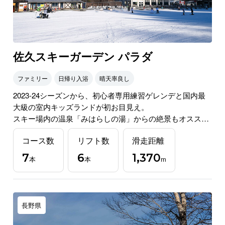
佐久スキーガーデン パラダ
ファミリー
日帰り入浴
晴天率良し
2023-24シーズンから、初心者専用練習ゲレンデと国内最
大級の室内キッズランドが初お目見え。
スキー場内の温泉「みはらしの湯」からの絶景もオスス
メ。熱いパラダが、今年も熱い！
コース数
リフト数
滑走距離
7
6
1,370
本
本
m
長野県