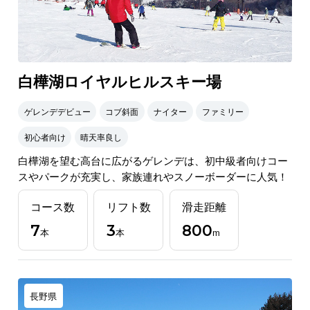
白樺湖ロイヤルヒルスキー場
ゲレンデデビュー
コブ斜面
ナイター
ファミリー
初心者向け
晴天率良し
白樺湖を望む高台に広がるゲレンデは、初中級者向けコー
スやパークが充実し、家族連れやスノーボーダーに人気！
コース数
リフト数
滑走距離
7
3
800
本
本
m
長野県