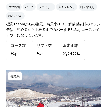
コブ斜面
パーク
ファミリー
広々ゲレンデ
晴天率良し
標高が高い
標高1,925mからの絶景、晴天率80％。解放感抜群のゲレン
デは、初心者から上級者までカバーする巧みなコースレイ
アウトになっています。
コース数
リフト数
滑走距離
8
5
2,000
本
本
m
長野県