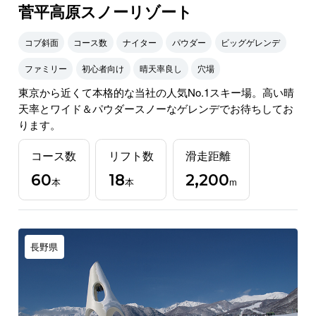
菅平高原スノーリゾート
コブ斜面
コース数
ナイター
パウダー
ビッグゲレンデ
ファミリー
初心者向け
晴天率良し
穴場
東京から近くて本格的な当社の人気No.1スキー場。高い晴
天率とワイド＆パウダースノーなゲレンデでお待ちしてお
ります。
コース数
リフト数
滑走距離
60
18
2,200
本
本
m
長野県