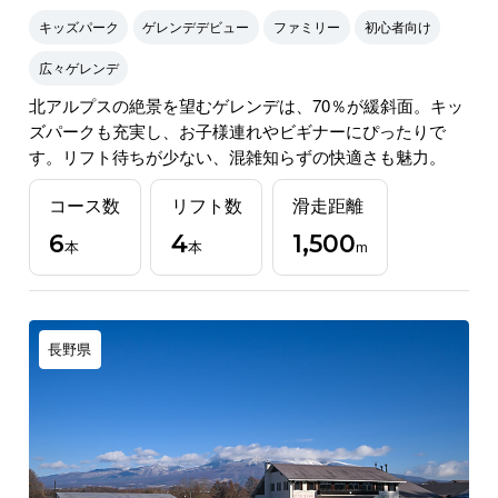
キッズパーク
ゲレンデデビュー
ファミリー
初心者向け
広々ゲレンデ
北アルプスの絶景を望むゲレンデは、70％が緩斜面。キッ
ズパークも充実し、お子様連れやビギナーにぴったりで
す。リフト待ちが少ない、混雑知らずの快適さも魅力。
コース数
リフト数
滑走距離
6
4
1,500
本
本
m
長野県