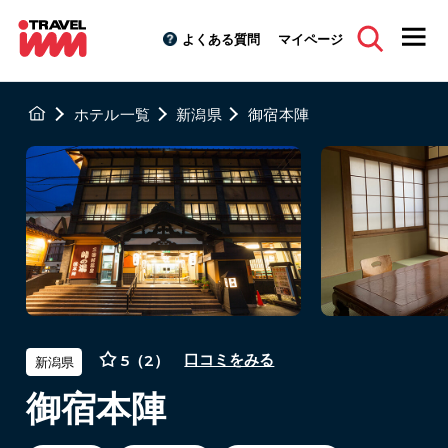
よくある質問
マイページ
ホテル一覧
新潟県
御宿本陣
5（2）
口コミをみる
新潟県
御宿本陣