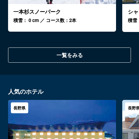
一本杉スノーパーク
シャ
積雪： 0 cm ／ コース数：2本
積雪：
一覧をみる
人気のホテル
長野県
長野