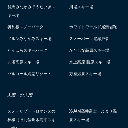
群馬みなかみほうだいぎス
川場スキー場
キー場
奥利根スノーパーク
ホワイトワールド尾瀬岩鞍
ノルンみなかみスキー場
スノーパーク尾瀬戸倉
たんばらスキーパーク
かたしな高原スキー場
丸沼高原スキー場
水上高原 藤原スキー場
パルコール嬬恋リゾート
万座温泉スキー場
志賀・北志賀
スノーリゾートロマンスの
X-JAM高井富士・よませ温
神様（旧北信州木島平スキ
泉スキー場