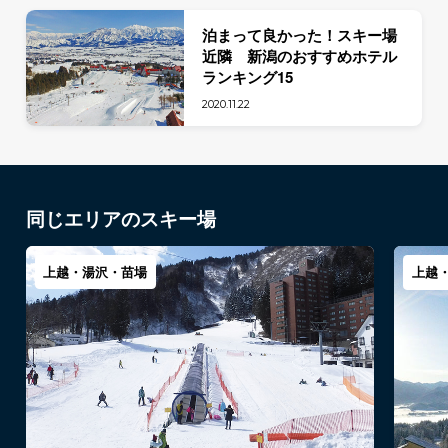
泊まって良かった！スキー場
近隣 新潟のおすすめホテル
ランキング15
2020.11.22
同じエリアのスキー場
上越・湯沢・苗場
上越