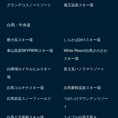
グランデコスノーリゾート
蔵王温泉スキー場
白馬・中央道
爺ガ岳スキー場
しらかば2in1スキー場
車山高原SKYPARKスキー場
White Resort白馬さのさか
スキー場
白樺湖ロイヤルヒルスキー
富士見パノラマリゾート
場
白馬コルチナスキー場
白馬乗鞍温泉スキー場
白馬岩岳スノーフィールド
つがいけマウンテンリゾー
ト
白馬八方尾根スキー場
エイブル白馬五竜＆