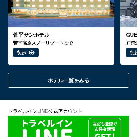
菅平サンホテル
GU
菅平高原スノーリゾートまで
戸狩
徒歩 0分
徒歩
ホテル一覧をみる
トラベルインLINE公式アカウント