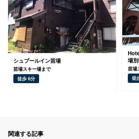
Hot
場別
シュプールイン苗場
苗場
苗場スキー場まで
徒歩
徒歩 6分
関連する記事