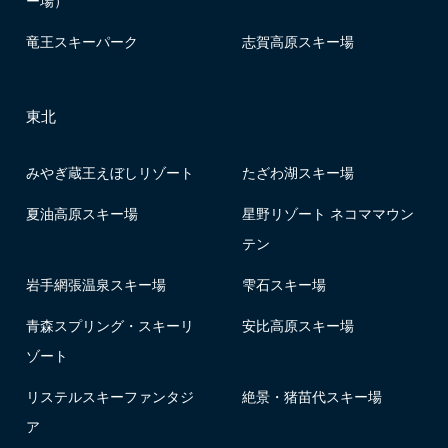
ー場）
竜王スキーパーク
志賀高原スキー場
東北
みやぎ蔵王えぼしリゾート
たざわ湖スキー場
夏油高原スキー場
星野リゾート ネコママウン
テン
岩手網張温泉スキー場
雫石スキー場
青森スプリング・スキーリ
安比高原スキー場
ゾート
リステルスキーファンタジ
絶景・猪苗代スキー場
ア