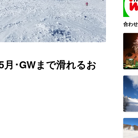
合わせ
･5月･GWまで滑れるお