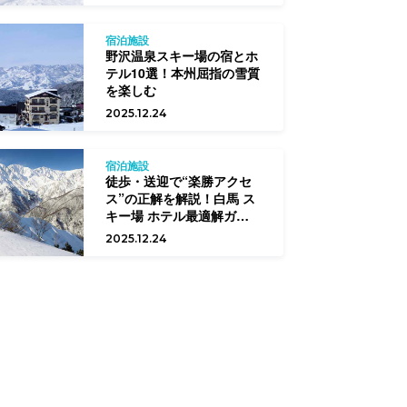
宿泊施設
野沢温泉スキー場の宿とホ
テル10選！本州屈指の雪質
を楽しむ
2025.12.24
宿泊施設
徒歩・送迎で“楽勝アクセ
ス”の正解を解説！白馬 ス
キー場 ホテル最適解ガイド
【初中級向け】
2025.12.24