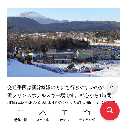
交通手段は新幹線派の方にも行きやすいのが、軽井
沢プリンスホテルスキー場です。都心から1時間、
JR軽井沢駅から徒歩10分という好立地にあり、移
動のストレスなくすぐに滑ることができます。ま
た、軽井沢は晴天の日が多く、別荘地としても知ら
特集一覧
スキー場
ホテル
ランキング
れる豊かな自然を存分に感じながらウィンタースポ