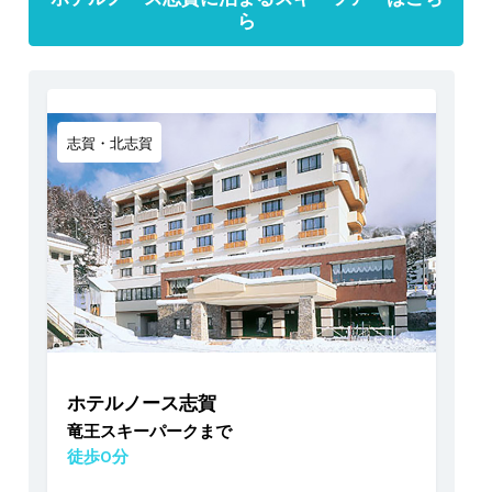
ら
志賀・北志賀
ホテルノース志賀
竜王スキーパークまで
徒歩0分