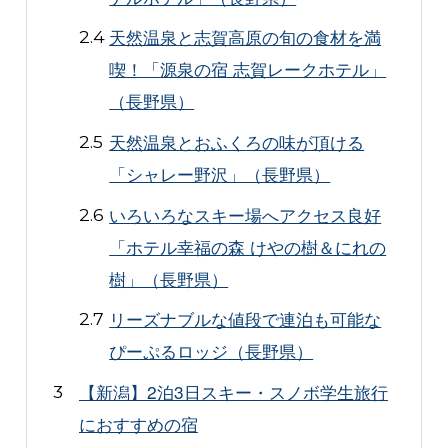
天然温泉と志賀高原の旬の食材を満
喫！「源泉の宿 志賀レークホテル」
（長野県）
天然温泉とおふくろの味が頂ける
「シャレー野沢」（長野県）
いろいろなスキー場へアクセス良好
「ホテル幸福の森 けやの樹＆にれの
樹」（長野県）
リーズナブルな値段で連泊も可能な
ぴーぷるロッジ（長野県）
【新潟】2泊3日スキー・スノボ学生旅行
におすすめの宿