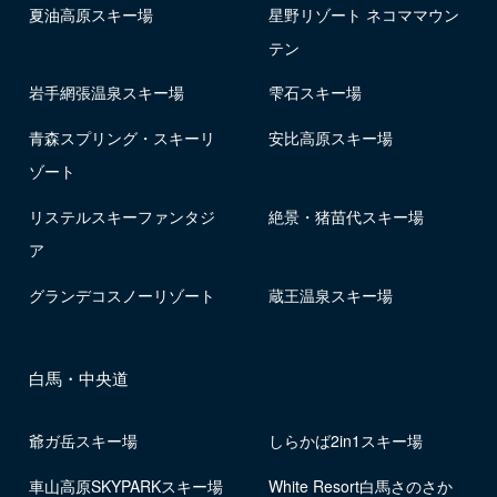
夏油高原スキー場
星野リゾート ネコママウン
テン
岩手網張温泉スキー場
雫石スキー場
青森スプリング・スキーリ
安比高原スキー場
ゾート
リステルスキーファンタジ
絶景・猪苗代スキー場
ア
グランデコスノーリゾート
蔵王温泉スキー場
白馬・中央道
爺ガ岳スキー場
しらかば2in1スキー場
車山高原SKYPARKスキー場
White Resort白馬さのさか