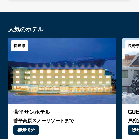
人気のホテル
長野県
長野
菅平サンホテル
GU
菅平高原スノーリゾートまで
戸狩
徒歩 0分
徒歩