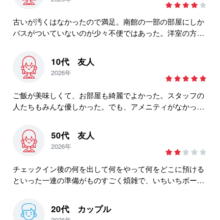
古いが汚くはなかったので満足。南館の一部の部屋にしか
バスがついていないのが少々不便ではあった。洋室の方が
部屋が広いが大人数でおしゃべりをするなら和室が良いと
思った。
10代 友人
2026年
ご飯が美味しくて、お部屋も綺麗でよかった。スタッフの
人たちもみんな優しかった。でも、アメニティがなかった
のが少し残念だった。
50代 友人
2026年
チェックイン後の何を出して何をやって何をどこに預ける
といった一連の準備がものすごく煩雑で、いちいちボード
や板を出し、履いていたものを履き替え、荷物を預けた
り、お風呂に入ったりする全てに数百円ずつ取られ本当に
20代 カップル
大変でした。もう竜王にも行かないし、チェックイン後の
2026年