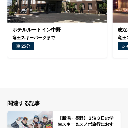
ホテルルートイン中野
志な
竜王スキーパークまで
竜王
車 25分
シ
関連する記事
【新潟・長野】２泊３日の学
生スキー＆スノボ旅行におす