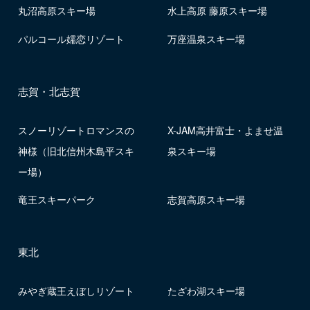
丸沼高原スキー場
水上高原 藤原スキー場
パルコール嬬恋リゾート
万座温泉スキー場
志賀・北志賀
スノーリゾートロマンスの
X-JAM高井富士・よませ温
神様（旧北信州木島平スキ
泉スキー場
ー場）
竜王スキーパーク
志賀高原スキー場
東北
みやぎ蔵王えぼしリゾート
たざわ湖スキー場