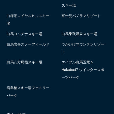
スキー場
白樺湖ロイヤルヒルスキー
富士見パノラマリゾート
場
白馬コルチナスキー場
白馬乗鞍温泉スキー場
白馬岩岳スノーフィールド
つがいけマウンテンリゾー
ト
白馬八方尾根スキー場
エイブル白馬五竜＆
Hakuba47 ウインタースポ
ーツパーク
鹿島槍スキー場ファミリー
パーク