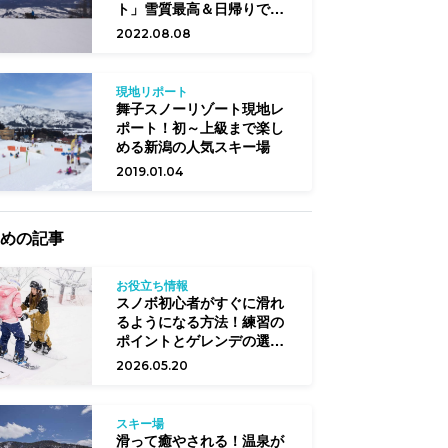
ト」雪質最高＆日帰りでも
満足なスキー場！
2022.08.08
現地リポート
舞子スノーリゾート現地レ
ポート！初～上級まで楽し
める新潟の人気スキー場
2019.01.04
めの記事
お役立ち情報
スノボ初心者がすぐに滑れ
るようになる方法！練習の
ポイントとゲレンデの選び
方
2026.05.20
スキー場
滑って癒やされる！温泉が