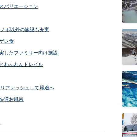
スバリエーション
スノボ以外の施設も充実
ゲレ食
実したファミリー向け施設
とわんわんトレイル
をリフレッシュして帰途へ
快適お風呂
！