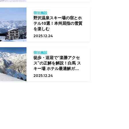
宿泊施設
野沢温泉スキー場の宿とホ
テル10選！本州屈指の雪質
を楽しむ
2025.12.24
宿泊施設
徒歩・送迎で“楽勝アクセ
ス”の正解を解説！白馬 ス
キー場 ホテル最適解ガイド
【初中級向け】
2025.12.24