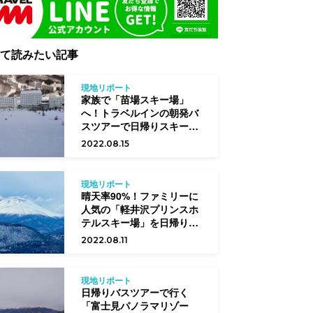
て読みたい記事
現地リポート
家族で「苗場スキー場」
へ！トラベルインの朝発バ
スツアーで日帰りスキーを
満喫
2022.08.15
現地リポート
晴天率90%！ファミリーに
人気の「軽井沢プリンスホ
テルスキー場」を日帰りバ
スツアーで満喫
2022.08.11
現地リポート
日帰りバスツアーで行く
「富士見パノラマリゾー