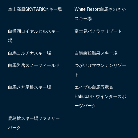
車山高原SKYPARKスキー場
White Resort白馬さのさか
スキー場
白樺湖ロイヤルヒルスキー
富士見パノラマリゾート
場
白馬コルチナスキー場
白馬乗鞍温泉スキー場
白馬岩岳スノーフィールド
つがいけマウンテンリゾー
ト
白馬八方尾根スキー場
エイブル白馬五竜＆
Hakuba47 ウインタースポ
ーツパーク
鹿島槍スキー場ファミリー
パーク