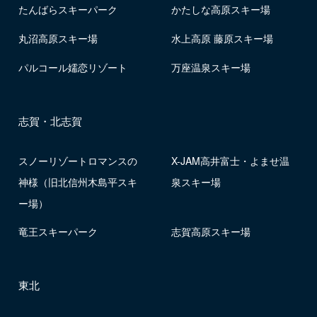
たんばらスキーパーク
かたしな高原スキー場
丸沼高原スキー場
水上高原 藤原スキー場
パルコール嬬恋リゾート
万座温泉スキー場
志賀・北志賀
スノーリゾートロマンスの
X-JAM高井富士・よませ温
神様（旧北信州木島平スキ
泉スキー場
ー場）
竜王スキーパーク
志賀高原スキー場
東北