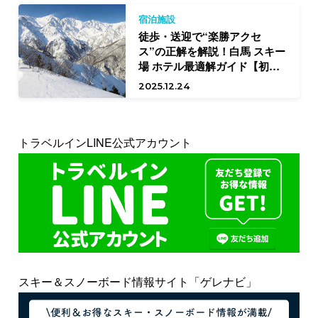
宿泊施設
徒歩・送迎で“楽勝アクセ
ス”の正解を解説！白馬 スキー
場 ホテル最適解ガイド【初中
級向け】
2025.12.24
トラベルインLINE公式アカウント
スキー＆スノーボード情報サイト「ゲレナビ」