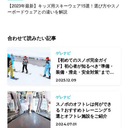
【2023年最新】キッズ用スキーウェア15選！選び方やスノ
ーボードウェアとの違いを解説
合わせて読みたい記事
ゲレナビ
【初めてのスノボ完全ガイ
ド】初心者が知るべき“準備・
装備・滑走・安全対策”まで徹
底ガイド
2025.12.09
ゲレナビ
スノボのオフトレは何ができ
る？おすすめトレーニング５
選とオフトレ施設をご紹介
2024.07.01