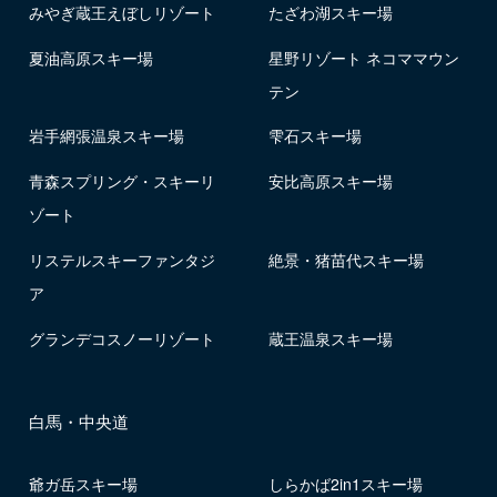
みやぎ蔵王えぼしリゾート
たざわ湖スキー場
夏油高原スキー場
星野リゾート ネコママウン
テン
岩手網張温泉スキー場
雫石スキー場
青森スプリング・スキーリ
安比高原スキー場
ゾート
リステルスキーファンタジ
絶景・猪苗代スキー場
ア
グランデコスノーリゾート
蔵王温泉スキー場
白馬・中央道
爺ガ岳スキー場
しらかば2in1スキー場