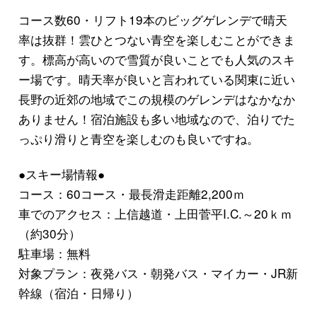
コース数60・リフト19本のビッグゲレンデ
で晴天
率は抜群！雲ひとつない青空を楽しむことができま
す。標高が高いので雪質が良いことでも人気のスキ
ー場です。晴天率が良いと言われている関東に近い
長野の近郊の地域でこの規模のゲレンデはなかなか
ありません！宿泊施設も多い地域なので、泊りでた
っぷり滑りと青空を楽しむのも良いですね。
●スキー場情報●
コース：60コース・最長滑走距離2,200ｍ
車でのアクセス：上信越道・上田菅平I.C.～20ｋｍ
（約30分）
駐車場：無料
対象プラン：夜発バス・朝発バス・マイカー・JR新
幹線（宿泊・日帰り）