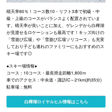
晴天率80％！コース数10・リフト3本で初級・中
級・上級のコースがバランスよく配置されていま
す。晴天率が良いことに加え、
ゲレンデから白樺湖
が見渡せるロケーションも最高
です！キッズ向けの
「雪遊び広場」
や
「雪遊び広場ソリコース」
も充実
しており子ども連れのファミリーにもおすすめのス
キー場です◎
●スキー場情報●
コース：10コース・最長滑走距離1,800ｍ
車でのアクセス：中央道・諏訪IC～21km(約35分)
駐車場：無料
白樺湖ロイヤルヒル情報はこちら