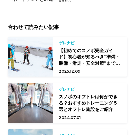
合わせて読みたい記事
ゲレナビ
【初めてのスノボ完全ガイ
ド】初心者が知るべき“準備・
装備・滑走・安全対策”まで徹
底ガイド
2025.12.09
ゲレナビ
スノボのオフトレは何ができ
る？おすすめトレーニング５
選とオフトレ施設をご紹介
2024.07.01