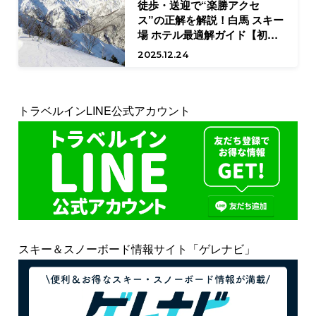
徒歩・送迎で“楽勝アクセ
ス”の正解を解説！白馬 スキー
場 ホテル最適解ガイド【初中
級向け】
2025.12.24
トラベルインLINE公式アカウント
スキー＆スノーボード情報サイト「ゲレナビ」