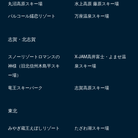
丸沼高原スキー場
水上高原 藤原スキー場
パルコール嬬恋リゾート
万座温泉スキー場
志賀・北志賀
スノーリゾートロマンスの
X-JAM高井富士・よませ温
神様（旧北信州木島平スキ
泉スキー場
ー場）
竜王スキーパーク
志賀高原スキー場
東北
みやぎ蔵王えぼしリゾート
たざわ湖スキー場