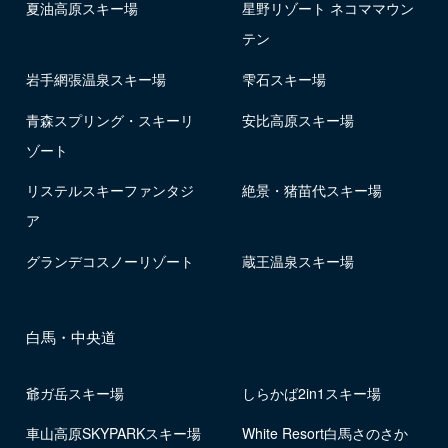
夏油高原スキー場
星野リゾート ネコママウン
テン
岩手網張温泉スキー場
雫石スキー場
青森スプリング・スキーリ
安比高原スキー場
ゾート
リステルスキーファンタジ
絶景・猪苗代スキー場
ア
グランデコスノーリゾート
蔵王温泉スキー場
白馬・中央道
爺ガ岳スキー場
しらかば2in1スキー場
車山高原SKYPARKスキー場
White Resort白馬さのさか