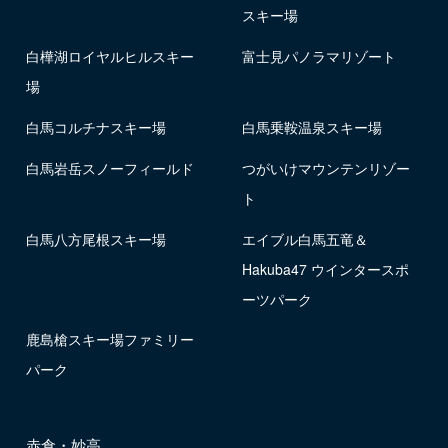
スキー場
白樺湖ロイヤルヒルスキー
富士見パノラマリゾート
場
白馬コルチナスキー場
白馬乗鞍温泉スキー場
白馬岩岳スノーフィールド
つがいけマウンテンリゾー
ト
白馬八方尾根スキー場
エイブル白馬五竜＆
Hakuba47 ウインタースポ
ーツパーク
鹿島槍スキー場ファミリー
パーク
赤倉・妙高