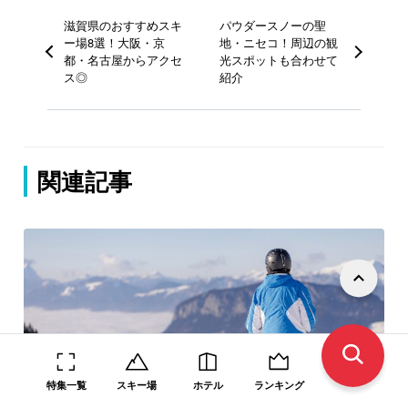
滋賀県のおすすめスキ
パウダースノーの聖
ー場8選！大阪・京
地・ニセコ！周辺の観
都・名古屋からアクセ
光スポットも合わせて
ス◎
紹介
関連記事
お役立ち情報
スキー場の滞在時間の目安は？一般的な流れも解説
特集一覧
スキー場
ホテル
ランキング
#スキー場