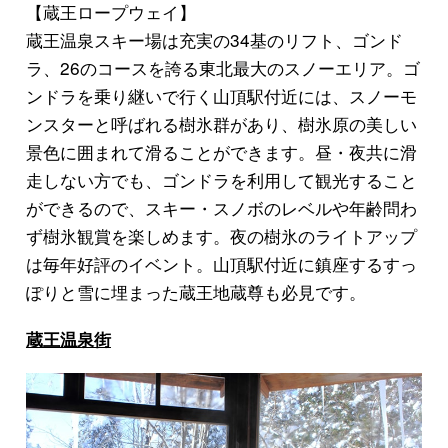
【蔵王ロープウェイ】
蔵王温泉スキー場は充実の34基のリフト、ゴンド
ラ、26のコースを誇る東北最大のスノーエリア。ゴ
ンドラを乗り継いで行く山頂駅付近には、スノーモ
ンスターと呼ばれる
樹氷群
があり、樹氷原の美しい
景色に囲まれて滑ることができます。昼・夜共に滑
走しない方でも、ゴンドラを利用して観光すること
ができるので、スキー・スノボのレベルや年齢問わ
ず樹氷観賞を楽しめます。夜の
樹氷のライトアップ
は毎年好評のイベント。山頂駅付近に鎮座するすっ
ぽりと雪に埋まった
蔵王地蔵尊
も必見です。
蔵王温泉街