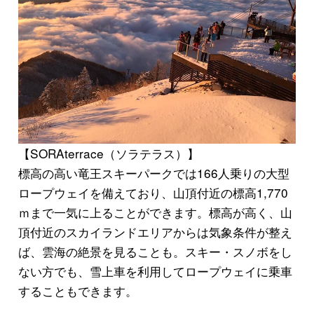
【SORAterrace（ソラテラス）】
標高の高い竜王スキーパークでは166人乗りの大型
ロープウェイを備えており、山頂付近の
標高1,770
ｍ
まで一気に上ることができます。標高が高く、山
頂付近のスカイランドエリアからは気象条件が整え
ば、
雲海の絶景
を見ることも。スキー・スノボをし
ない方でも、雪上車を利用してロープウェイに乗車
することもできます。