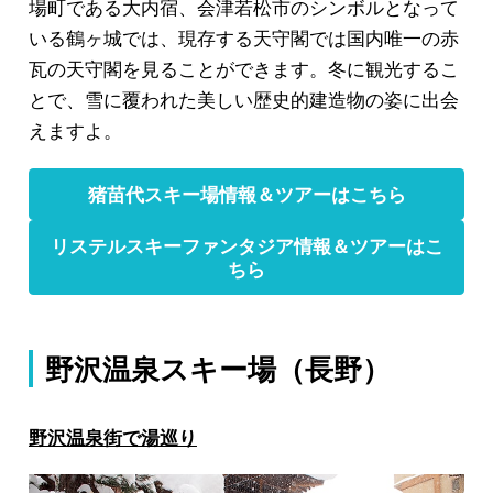
場町である
大内宿
、会津若松市のシンボルとなって
いる
鶴ヶ城
では、現存する天守閣では国内唯一の赤
瓦の天守閣を見ることができます。冬に観光するこ
とで、雪に覆われた美しい歴史的建造物の姿に出会
えますよ。
猪苗代スキー場情報＆ツアーはこちら
リステルスキーファンタジア情報＆ツアーはこ
ちら
野沢温泉スキー場（長野）
野沢温泉街で湯巡り