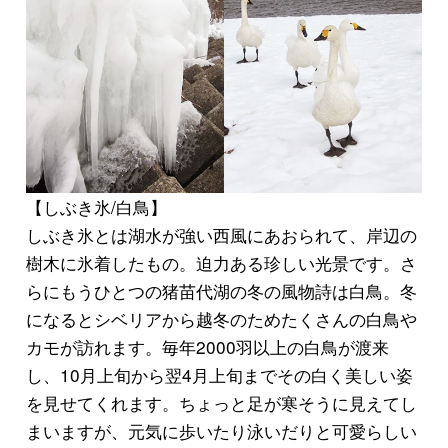
【しぶき氷/白鳥】
しぶき氷
とは湖水が強い西風にあおられて、岸辺の
樹木に氷着したもの。迫力ある珍しい光景です。さ
らにもうひとつの猪苗代湖の冬の風物詩は
白鳥
。冬
になるとシベリアから越冬のためたくさんの白鳥や
カモが訪れます。毎年2000羽以上の白鳥が渡来
し、10月上旬から翌4月上旬までその白く美しい姿
を見せてくれます。ちょっと足が寒そうに見えてし
まいますが、元気に歩いたり泳いだりと可愛らしい