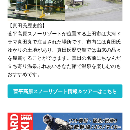
【真田氏歴史館】
菅平高原スノーリゾートが位置する上田市は大河ド
ラマ
真田丸
で注目された場所です。市内には真田氏
ゆかりの土地があり、
真田氏歴史館
では由来の品々
を観賞することができます。真田の名前にちなんだ
立ち寄り温泉
ふれあいさなだ館
で温泉を楽しむのも
おすすめです。
菅平高原スノーリゾート情報＆ツアーはこちら