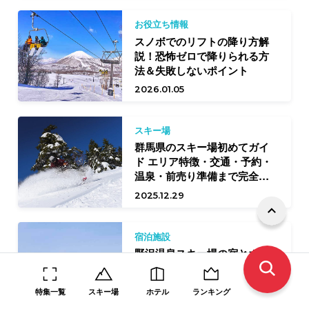
お役立ち情報
スノボでのリフトの降り方解
説！恐怖ゼロで降りられる方
法＆失敗しないポイント
2026.01.05
スキー場
群馬県のスキー場初めてガイ
ド エリア特徴・交通・予約・
温泉・前売り準備まで完全網
羅
2025.12.29
宿泊施設
野沢温泉スキー場の宿とホテ
ル10選！本州屈指の雪質を楽
しむ
特集一覧
スキー場
ホテル
ランキング
2025.12.24