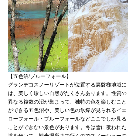
【五色沼/ブルーフォール】
グランデコスノーリゾートが位置する裏磐梯地域に
は、美しく珍しい自然がたくさんあります。性質の
異なる複数の沼が集まって、独特の色を楽しむこと
ができる
五色沼
や、美しい色の氷爆が見られる
イエ
ローフォール・ブルーフォール
などここでしか見る
ことができない景色があります。冬は雪に覆われた
道を歩いて、観光場所まで行くので
スノーシューの