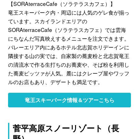
【SORAterraceCafe（ソラテラスカフェ）】
竜王スキーパーク内・周辺には人気のゲレ食が揃っ
ています。スカイランドエリアの
SORAterraceCafe（ソラテラスカフェ）
では雲海
にちなんだ写真映えするメニューを注文できます。
バレーエリア内にあるホテル北志賀ホリデーインに
隣接する
山の実
では、自家製の蕎麦粉と北志賀竜王
の清流水で作る生打ちのお蕎麦や、そば粉を利用し
た
蕎麦ピッツァ
が人気。麓にはクレープ屋やワッフ
ルのお店もあり、デザートも満足です。
竜王スキーパーク情報＆ツアーこちら
菅平高原スノーリゾート（長
野）