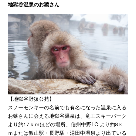
地獄谷温泉のお猿さん
【地獄谷野猿公苑】
スノーモンキー
の名前でも有名になった温泉に入る
お猿さんに会える
地獄谷温泉
は、竜王スキーパーク
より約17ｋｍほどの場所。信州中野I.C.より約8ｋ
ｍまたは飯山駅・長野駅・湯田中温泉より出ている