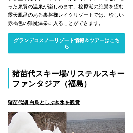
った泉質の温泉が楽しめます。桧原湖の絶景を望む
露天風呂のある裏磐梯レイクリゾートでは、珍しい
赤褐色の
猫魔温泉
に入ることができます。
グランデコスノーリゾート情報＆ツアーはこち
ら
猪苗代スキー場/リステルスキー
ファンタジア（福島）
猪苗代湖 白鳥としぶき氷を観賞