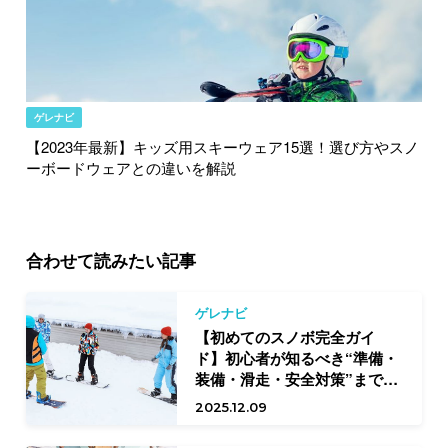
ゲレナビ
【2023年最新】キッズ用スキーウェア15選！選び方やスノ
ーボードウェアとの違いを解説
合わせて読みたい記事
ゲレナビ
【初めてのスノボ完全ガイ
ド】初心者が知るべき“準備・
装備・滑走・安全対策”まで徹
底ガイド
2025.12.09