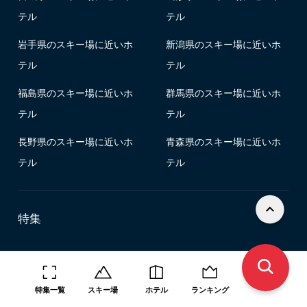
テル
テル
岩手県のスキー場に近いホ
新潟県のスキー場に近いホ
テル
テル
福島県のスキー場に近いホ
群馬県のスキー場に近いホ
テル
テル
長野県のスキー場に近いホ
青森県のスキー場に近いホ
テル
テル
特集
JR新幹線
マイカー宿泊
朝発/夜発バス宿泊
朝発/夜発バス日帰り
特集一覧
スキー場
ホテル
ランキング