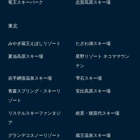
竜王スキーパーク
志賀高原スキー場
東北
みやぎ蔵王えぼしリゾート
たざわ湖スキー場
夏油高原スキー場
星野リゾート ネコママウン
テン
岩手網張温泉スキー場
雫石スキー場
青森スプリング・スキーリ
安比高原スキー場
ゾート
リステルスキーファンタジ
絶景・猪苗代スキー場
ア
グランデコスノーリゾート
蔵王温泉スキー場