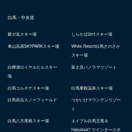
白馬・中央道
爺ガ岳スキー場
しらかば2in1スキー場
車山高原SKYPARKスキー場
White Resort白馬さのさか
スキー場
白樺湖ロイヤルヒルスキー
富士見パノラマリゾート
場
白馬コルチナスキー場
白馬乗鞍温泉スキー場
白馬岩岳スノーフィールド
つがいけマウンテンリゾー
ト
白馬八方尾根スキー場
エイブル白馬五竜＆
Hakuba47 ウインタースポ