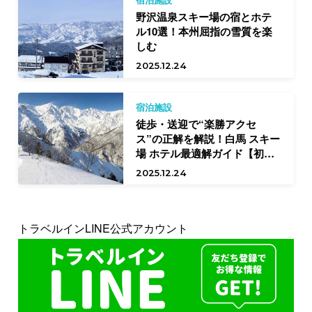
野沢温泉スキー場の宿とホテ
ル10選！本州屈指の雪質を楽
しむ
2025.12.24
宿泊施設
徒歩・送迎で“楽勝アクセ
ス”の正解を解説！白馬 スキー
場 ホテル最適解ガイド【初中
級向け】
2025.12.24
トラベルインLINE公式アカウント