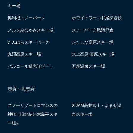
キー場
奥利根スノーパーク
ホワイトワールド尾瀬岩鞍
ノルンみなかみスキー場
スノーパーク尾瀬戸倉
たんばらスキーパーク
かたしな高原スキー場
丸沼高原スキー場
水上高原 藤原スキー場
パルコール嬬恋リゾート
万座温泉スキー場
志賀・北志賀
スノーリゾートロマンスの
X-JAM高井富士・よませ温
神様（旧北信州木島平スキ
泉スキー場
ー場）