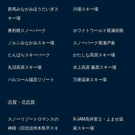
群馬みなかみほうだいぎス
川場スキー場
キー場
奥利根スノーパーク
ホワイトワールド尾瀬岩鞍
ノルンみなかみスキー場
スノーパーク尾瀬戸倉
たんばらスキーパーク
かたしな高原スキー場
丸沼高原スキー場
水上高原 藤原スキー場
パルコール嬬恋リゾート
万座温泉スキー場
志賀・北志賀
スノーリゾートロマンスの
X-JAM高井富士・よませ温
神様（旧北信州木島平スキ
泉スキー場