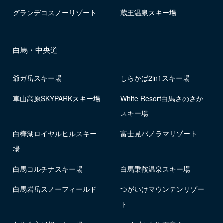
グランデコスノーリゾート
蔵王温泉スキー場
白馬・中央道
爺ガ岳スキー場
しらかば2in1スキー場
車山高原SKYPARKスキー場
White Resort白馬さのさか
スキー場
白樺湖ロイヤルヒルスキー
富士見パノラマリゾート
場
白馬コルチナスキー場
白馬乗鞍温泉スキー場
白馬岩岳スノーフィールド
つがいけマウンテンリゾー
ト