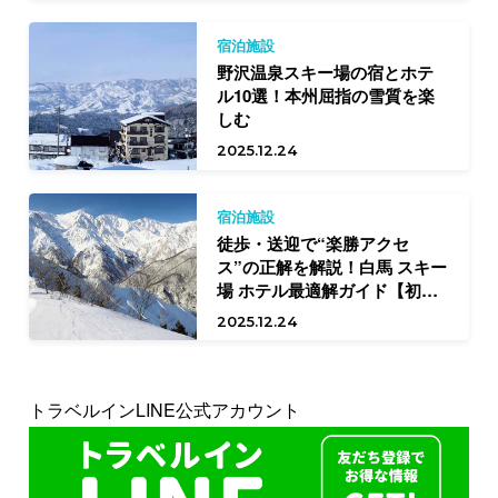
宿泊施設
野沢温泉スキー場の宿とホテ
ル10選！本州屈指の雪質を楽
しむ
2025.12.24
宿泊施設
徒歩・送迎で“楽勝アクセ
ス”の正解を解説！白馬 スキー
場 ホテル最適解ガイド【初中
級向け】
2025.12.24
トラベルインLINE公式アカウント