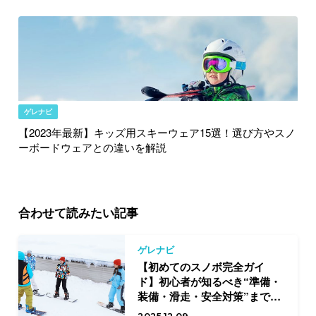
ゲレナビ
【2023年最新】キッズ用スキーウェア15選！選び方やスノ
ーボードウェアとの違いを解説
合わせて読みたい記事
ゲレナビ
【初めてのスノボ完全ガイ
ド】初心者が知るべき“準備・
装備・滑走・安全対策”まで徹
底ガイド
2025.12.09