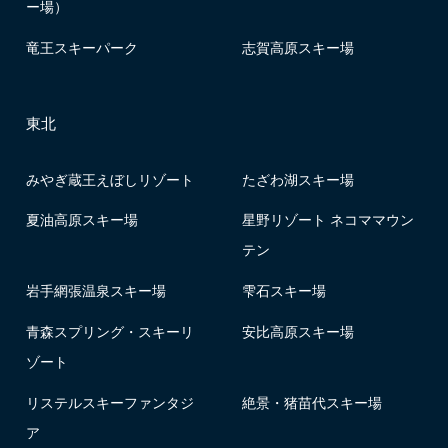
ー場）
竜王スキーパーク
志賀高原スキー場
東北
みやぎ蔵王えぼしリゾート
たざわ湖スキー場
夏油高原スキー場
星野リゾート ネコママウン
テン
岩手網張温泉スキー場
雫石スキー場
青森スプリング・スキーリ
安比高原スキー場
ゾート
リステルスキーファンタジ
絶景・猪苗代スキー場
ア