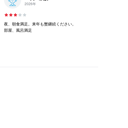
2026年
特に美味しかったです。
ローストビーフや蟹も期待していた以上でした。ぜ
ひまた宿泊したいです。
夜、朝食満足。来年も蟹継続ください。
部屋、風呂満足