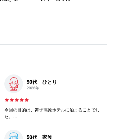
50代 ひとり
2026年
今回の目的は、舞子高原ホテルに泊まることでし
た。
ゲレンデサイドで越後湯沢駅からシャトルバスもあ
り、アクセスもとても良い。
50代 家族
部屋も清掃が行き届いていてとても快適。食事は、