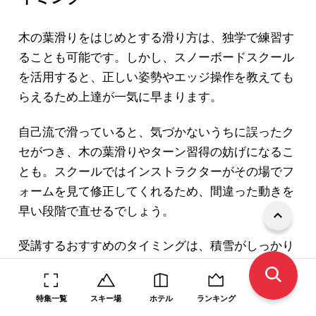
木の葉滑りをはじめとする滑り方は、独学で練習す
ることも可能です。しかし、スノーボードスクール
を活用すると、正しい姿勢やエッジ操作を教えても
らえるため上達が一気に早まります。
自己流で滑っていると、気づかないうちに誤ったク
セがつき、木の葉滑りやターン習得の妨げになるこ
とも。スクールではインストラクターがその場でフ
ォームを見て修正してくれるため、間違った動きを
早い段階で直せるでしょう。
受講するおすすめのタイミングは、積雪がしっかり
安定している1月中旬から2月にかけてです。また、
シーズンが落ち着き始める3月は、比較的混雑を避
特集一覧
スキー場
ホテル
ランキング
けられる傾向にあるため、しっかり練習したい初心