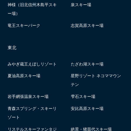
神様（旧北信州木島平スキ
泉スキー場
ー場）
竜王スキーパーク
志賀高原スキー場
東北
みやぎ蔵王えぼしリゾート
たざわ湖スキー場
夏油高原スキー場
星野リゾート ネコママウン
テン
岩手網張温泉スキー場
雫石スキー場
青森スプリング・スキーリ
安比高原スキー場
ゾート
リステルスキーファンタジ
絶景・猪苗代スキー場