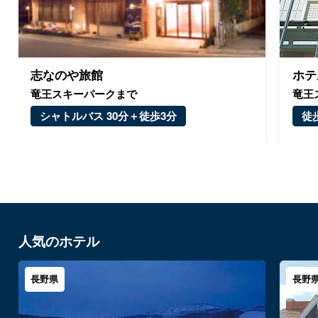
志なのや旅館
ホテ
竜王スキーパークまで
竜王
シャトルバス 30分＋徒歩3分
徒歩
人気のホテル
長野県
長野