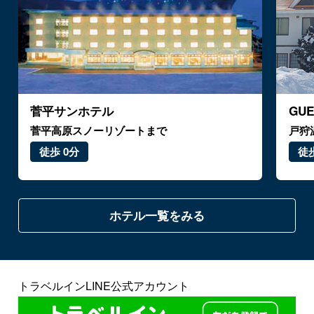
菅平サンホテル
GU
菅平高原スノーリゾートまで
戸狩
徒歩 0分
徒歩
ホテル一覧をみる
トラベルインLINE公式アカウント