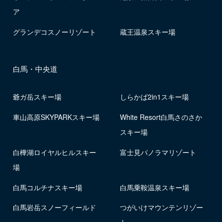
ア
グランデコスノーリゾート
蔵王温泉スキー場
白馬・中央道
爺ガ岳スキー場
しらかば2in1スキー場
車山高原SKYPARKスキー場
White Resort白馬さのさか
スキー場
白樺湖ロイヤルヒルスキー
富士見パノラマリゾート
場
白馬コルチナスキー場
白馬乗鞍温泉スキー場
白馬岩岳スノーフィールド
つがいけマウンテンリゾー