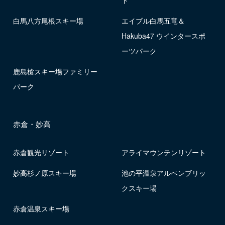
ト
白馬八方尾根スキー場
エイブル白馬五竜＆
Hakuba47 ウインタースポ
ーツパーク
鹿島槍スキー場ファミリー
パーク
赤倉・妙高
赤倉観光リゾート
アライマウンテンリゾート
妙高杉ノ原スキー場
池の平温泉アルペンブリッ
クスキー場
赤倉温泉スキー場