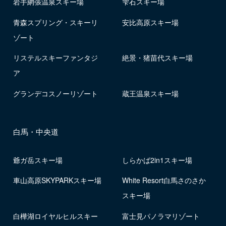
岩手網張温泉スキー場
雫石スキー場
青森スプリング・スキーリ
安比高原スキー場
ゾート
リステルスキーファンタジ
絶景・猪苗代スキー場
ア
グランデコスノーリゾート
蔵王温泉スキー場
白馬・中央道
爺ガ岳スキー場
しらかば2in1スキー場
車山高原SKYPARKスキー場
White Resort白馬さのさか
スキー場
白樺湖ロイヤルヒルスキー
富士見パノラマリゾート