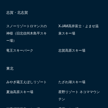
志賀・北志賀
スノーリゾートロマンスの
X-JAM高井富士・よませ温
神様（旧北信州木島平スキ
泉スキー場
ー場）
竜王スキーパーク
志賀高原スキー場
東北
みやぎ蔵王えぼしリゾート
たざわ湖スキー場
夏油高原スキー場
星野リゾート ネコママウン
テン