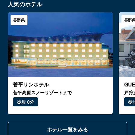
人気のホテル
長野県
長野
菅平サンホテル
GU
菅平高原スノーリゾートまで
戸狩
徒歩 0分
徒歩
ホテル一覧をみる