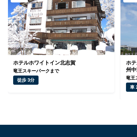
ホテルホワイトイン北志賀
ホテ
州中
竜王スキーパークまで
竜王
徒歩 3分
車 