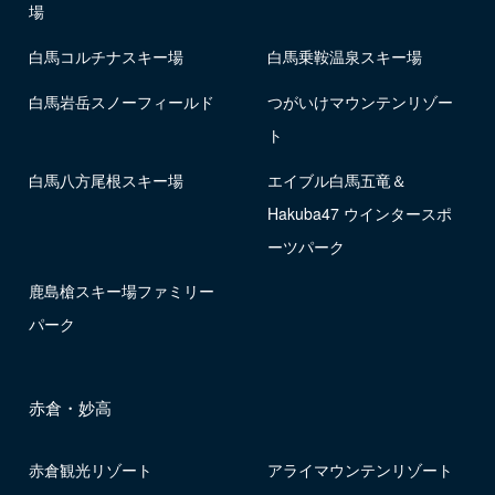
場
白馬コルチナスキー場
白馬乗鞍温泉スキー場
白馬岩岳スノーフィールド
つがいけマウンテンリゾー
ト
白馬八方尾根スキー場
エイブル白馬五竜＆
Hakuba47 ウインタースポ
ーツパーク
鹿島槍スキー場ファミリー
パーク
赤倉・妙高
赤倉観光リゾート
アライマウンテンリゾート