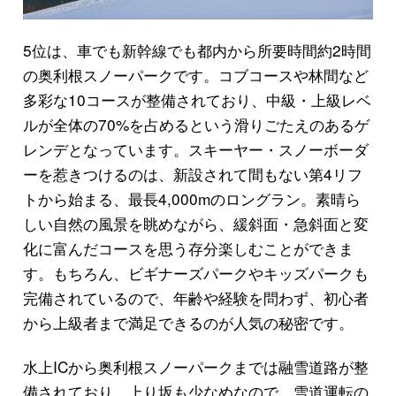
5位は、車でも新幹線でも都内から所要時間約2時間
の奥利根スノーパークです。コブコースや林間など
多彩な10コースが整備されており、中級・上級レベ
ルが全体の70%を占めるという滑りごたえのあるゲ
レンデとなっています。スキーヤー・スノーボーダ
ーを惹きつけるのは、新設されて間もない第4リフ
トから始まる、最長4,000mのロングラン。素晴ら
しい自然の風景を眺めながら、緩斜面・急斜面と変
化に富んだコースを思う存分楽しむことができま
す。もちろん、ビギナーズパークやキッズパークも
完備されているので、年齢や経験を問わず、初心者
から上級者まで満足できるのが人気の秘密です。
水上ICから奥利根スノーパークまでは融雪道路が整
備されており、上り坂も少なめなので、雪道運転の