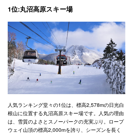
1位:丸沼高原スキー場
人気ランキング堂々の1位は、標高2,578mの日光白
根山に位置する丸沼高原スキー場です。人気の理由
は、雪質のよさとスノーパークの充実ぶり。ロープ
ウェイ山頂の標高2,000mを誇り、シーズンを長く