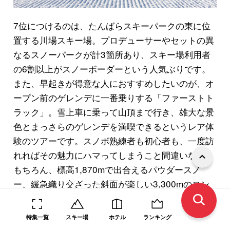
7位につけるのは、たんばらスキーパークの東に位
置する川場スキー場。プロデューサーやセットの異
なるスノーパークが計3箇所あり、スキー場利用者
の6割以上がスノーボーダーという人気ぶりです。
また、早起きが得意な人におすすめしたいのが、オ
ープン前のゲレンデに一番乗りする「ファーストト
ラック」。雪上車に乗って山頂まで行き、雄大な景
色とまっさらのゲレンデを満喫できるというレア体
験のツアーです。スノボ熟練者も初心者も、一度訪
れればその魅力にハマってしまうこと間違いなし！
もちろん、標高1,870mで出合えるパウダースノ
ー、緩急織り交ざった斜面が楽しい3,300mのロン
グランは、スキーヤーも大満足のスキー場です。
特集一覧
スキー場
ホテル
ランキング
沼田ICから最も近い場所にある川場スキー場。とは