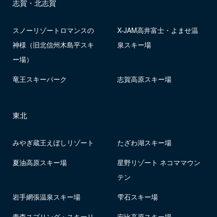
志賀・北志賀
スノーリゾートロマンスの
X-JAM高井富士・よませ温
神様（旧北信州木島平スキ
泉スキー場
ー場）
竜王スキーパーク
志賀高原スキー場
東北
みやぎ蔵王えぼしリゾート
たざわ湖スキー場
夏油高原スキー場
星野リゾート ネコママウン
テン
岩手網張温泉スキー場
雫石スキー場
青森スプリング・スキーリ
安比高原スキー場