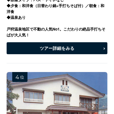
◆夕食：和洋食（日替わり鍋+手打ちそば付）／朝食：和
洋食
◆温泉あり
戸狩温泉地区で不動の人気No1。こだわりの絶品手打ちそ
ばが大人気！
ツアー詳細をみる
4
位