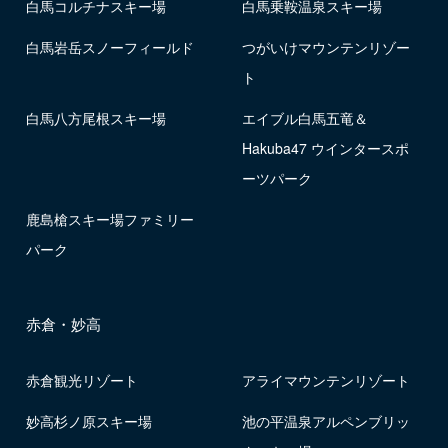
白馬コルチナスキー場
白馬乗鞍温泉スキー場
白馬岩岳スノーフィールド
つがいけマウンテンリゾー
ト
白馬八方尾根スキー場
エイブル白馬五竜＆
Hakuba47 ウインタースポ
ーツパーク
鹿島槍スキー場ファミリー
パーク
赤倉・妙高
赤倉観光リゾート
アライマウンテンリゾート
妙高杉ノ原スキー場
池の平温泉アルペンブリッ