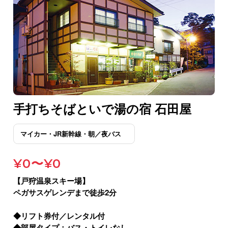
手打ちそばといで湯の宿 石田屋
¥0〜¥0
【戸狩温泉スキー場】
ペガサスゲレンデまで徒歩2分
◆リフト券付／レンタル付
◆部屋タイプ：バス・トイレなし