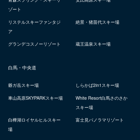
ゾート
リステルスキーファンタジ
絶景・猪苗代スキー場
ア
グランデコスノーリゾート
蔵王温泉スキー場
白馬・中央道
爺ガ岳スキー場
しらかば2in1スキー場
車山高原SKYPARKスキー場
White Resort白馬さのさか
スキー場
白樺湖ロイヤルヒルスキー
富士見パノラマリゾート
場