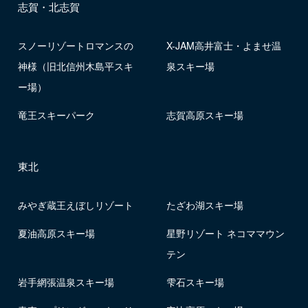
志賀・北志賀
スノーリゾートロマンスの
X-JAM高井富士・よませ温
神様（旧北信州木島平スキ
泉スキー場
ー場）
竜王スキーパーク
志賀高原スキー場
東北
みやぎ蔵王えぼしリゾート
たざわ湖スキー場
夏油高原スキー場
星野リゾート ネコママウン
テン
岩手網張温泉スキー場
雫石スキー場