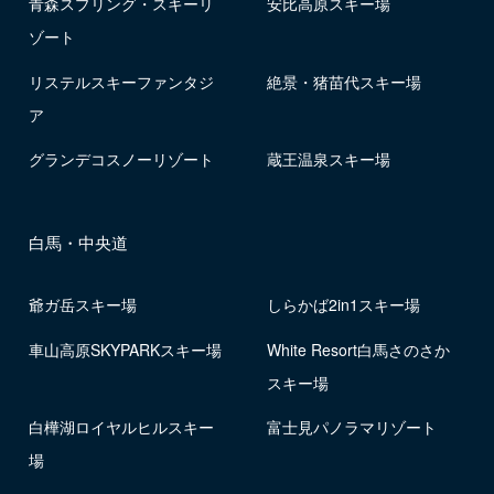
青森スプリング・スキーリ
安比高原スキー場
ゾート
リステルスキーファンタジ
絶景・猪苗代スキー場
ア
グランデコスノーリゾート
蔵王温泉スキー場
白馬・中央道
爺ガ岳スキー場
しらかば2in1スキー場
車山高原SKYPARKスキー場
White Resort白馬さのさか
スキー場
白樺湖ロイヤルヒルスキー
富士見パノラマリゾート
場