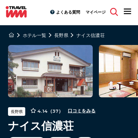
よくある質問
マイページ
ホテル一覧
長野県
ナイス信濃荘
4.14（37）
口コミをみる
長野県
ナイス信濃荘