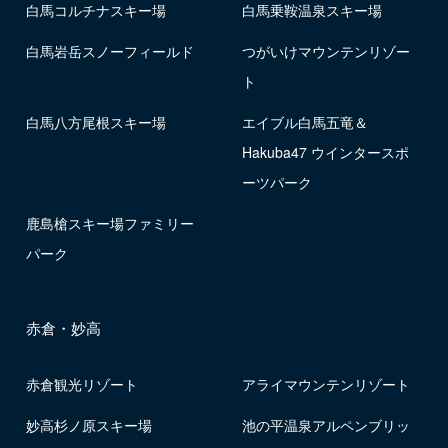
白馬コルチナスキー場
白馬乗鞍温泉スキー場
白馬岩岳スノーフィールド
つがいけマウンテンリゾー
ト
白馬八方尾根スキー場
エイブル白馬五竜＆
Hakuba47 ウインタースポ
ーツパーク
鹿島槍スキー場ファミリー
パーク
赤倉・妙高
赤倉観光リゾート
アライマウンテンリゾート
妙高杉ノ原スキー場
池の平温泉アルペンブリッ