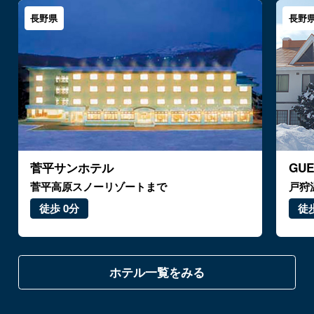
長野県
長野
菅平サンホテル
GU
菅平高原スノーリゾートまで
戸狩
徒歩 0分
徒歩
ホテル一覧をみる