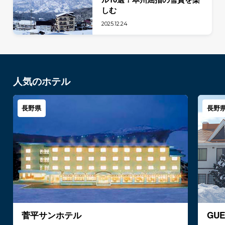
しむ
2025.12.24
人気のホテル
長野県
長野
菅平サンホテル
GU