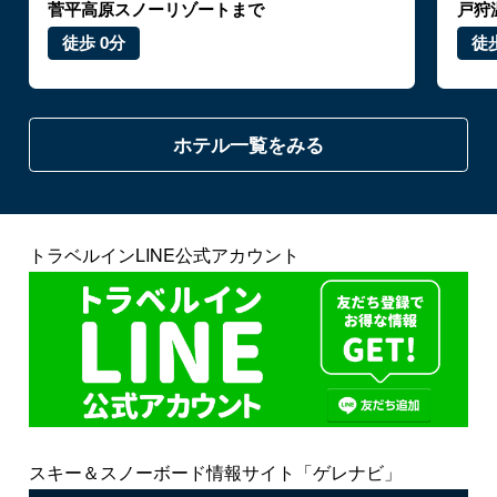
菅平高原スノーリゾートまで
戸狩
徒歩 0分
徒歩
ホテル一覧をみる
トラベルインLINE公式アカウント
スキー＆スノーボード情報サイト「ゲレナビ」