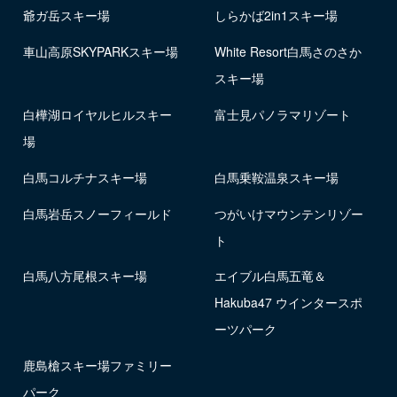
爺ガ岳スキー場
しらかば2in1スキー場
車山高原SKYPARKスキー場
White Resort白馬さのさか
スキー場
白樺湖ロイヤルヒルスキー
富士見パノラマリゾート
場
白馬コルチナスキー場
白馬乗鞍温泉スキー場
白馬岩岳スノーフィールド
つがいけマウンテンリゾー
ト
白馬八方尾根スキー場
エイブル白馬五竜＆
Hakuba47 ウインタースポ
ーツパーク
鹿島槍スキー場ファミリー
パーク