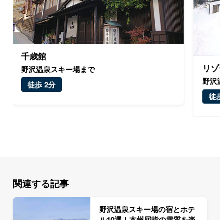
千歳館
リゾ
野沢温泉スキー場まで
野沢
徒歩 2分
徒歩
関連する記事
野沢温泉スキー場の宿とホテ
ル10選！本州屈指の雪質を楽