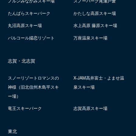
ノルンみなかみスキー場
スノーパーク尾瀬戸倉
たんばらスキーパーク
かたしな高原スキー場
丸沼高原スキー場
水上高原 藤原スキー場
パルコール嬬恋リゾート
万座温泉スキー場
志賀・北志賀
スノーリゾートロマンスの
X-JAM高井富士・よませ温
神様（旧北信州木島平スキ
泉スキー場
ー場）
竜王スキーパーク
志賀高原スキー場
東北