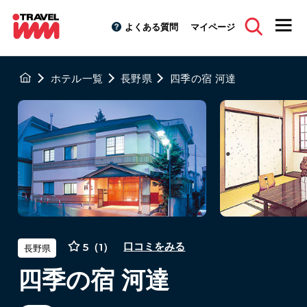
よくある質問
マイページ
ホテル一覧
長野県
四季の宿 河達
5（1）
口コミをみる
長野県
四季の宿 河達