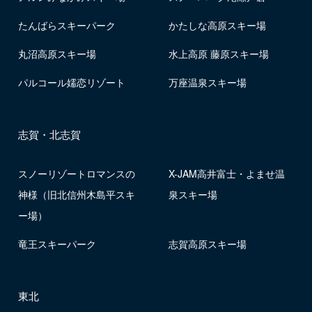
たんばらスキーパーク
かたしな高原スキー場
丸沼高原スキー場
水上高原 藤原スキー場
パルコール嬬恋リゾート
万座温泉スキー場
志賀・北志賀
スノーリゾートロマンスの
X-JAM高井富士・よませ温
神様（旧北信州木島平スキ
泉スキー場
ー場）
竜王スキーパーク
志賀高原スキー場
東北