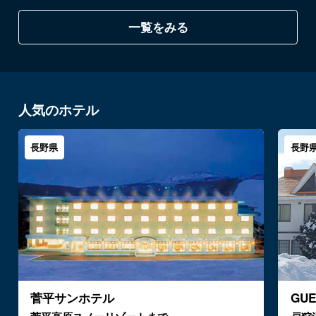
一覧をみる
人気のホテル
長野県
長野
菅平サンホテル
GU