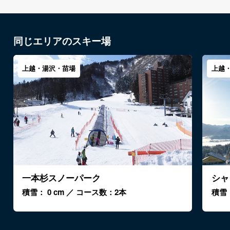
同じエリアのスキー場
上越・湯沢・苗場
上越
一本杉スノーパーク
シャ
積雪： 0 cm ／ コース数：2本
積雪：