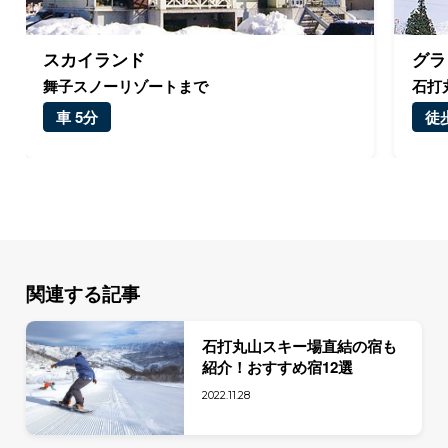
スカイランド
グラ
舞子スノーリゾートまで
石打
車 5分
徒歩
関連する記事
石打丸山スキー場直結の宿も
紹介！おすすめ宿12選
2022.11.28