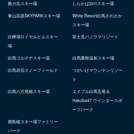
爺ガ岳スキー場
しらかば2in1スキー場
車山高原SKYPARKスキー場
White Resort白馬さのさか
スキー場
白樺湖ロイヤルヒルスキー
富士見パノラマリゾート
場
白馬コルチナスキー場
白馬乗鞍温泉スキー場
白馬岩岳スノーフィールド
つがいけマウンテンリゾー
ト
白馬八方尾根スキー場
エイブル白馬五竜＆
Hakuba47 ウインタースポ
ーツパーク
鹿島槍スキー場ファミリー
パーク