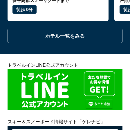
菅平高原スノーリゾートまで
戸狩
徒歩 0分
徒歩
ホテル一覧をみる
トラベルインLINE公式アカウント
スキー＆スノーボード情報サイト「ゲレナビ」