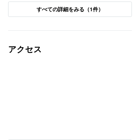
てます。
すべての詳細をみる（1件）
ランチの割引券のメニューの選択肢が少ないのは少し残
念。
アクセス