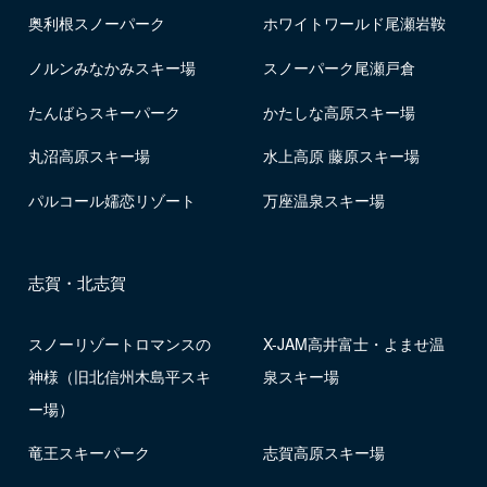
奥利根スノーパーク
ホワイトワールド尾瀬岩鞍
ノルンみなかみスキー場
スノーパーク尾瀬戸倉
たんばらスキーパーク
かたしな高原スキー場
丸沼高原スキー場
水上高原 藤原スキー場
パルコール嬬恋リゾート
万座温泉スキー場
志賀・北志賀
スノーリゾートロマンスの
X-JAM高井富士・よませ温
神様（旧北信州木島平スキ
泉スキー場
ー場）
竜王スキーパーク
志賀高原スキー場