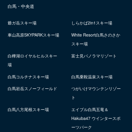
白馬・中央道
爺ガ岳スキー場
しらかば2in1スキー場
車山高原SKYPARKスキー場
White Resort白馬さのさか
スキー場
白樺湖ロイヤルヒルスキー
富士見パノラマリゾート
場
白馬コルチナスキー場
白馬乗鞍温泉スキー場
白馬岩岳スノーフィールド
つがいけマウンテンリゾー
ト
白馬八方尾根スキー場
エイブル白馬五竜＆
Hakuba47 ウインタースポ
ーツパーク