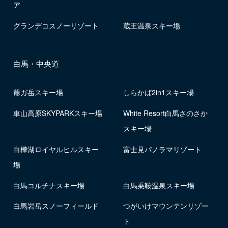
ア
グランデコスノーリゾート
蔵王温泉スキー場
白馬・中央道
爺ガ岳スキー場
しらかば2in1スキー場
車山高原SKYPARKスキー場
White Resort白馬さのさか
スキー場
白樺湖ロイヤルヒルスキー
富士見パノラマリゾート
場
白馬コルチナスキー場
白馬乗鞍温泉スキー場
白馬岩岳スノーフィールド
つがいけマウンテンリゾー
ト