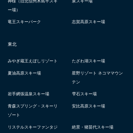
神様（旧北信州木島平スキ
泉スキー場
ー場）
竜王スキーパーク
志賀高原スキー場
東北
みやぎ蔵王えぼしリゾート
たざわ湖スキー場
夏油高原スキー場
星野リゾート ネコママウン
テン
岩手網張温泉スキー場
雫石スキー場
青森スプリング・スキーリ
安比高原スキー場
ゾート
リステルスキーファンタジ
絶景・猪苗代スキー場