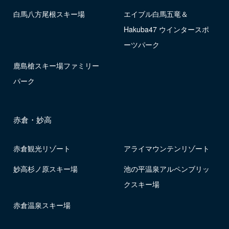
白馬八方尾根スキー場
エイブル白馬五竜＆
Hakuba47 ウインタースポ
ーツパーク
鹿島槍スキー場ファミリー
パーク
赤倉・妙高
赤倉観光リゾート
アライマウンテンリゾート
妙高杉ノ原スキー場
池の平温泉アルペンブリッ
クスキー場
赤倉温泉スキー場