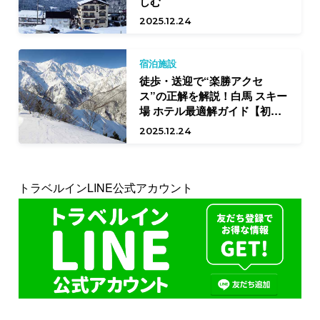
しむ
2025.12.24
宿泊施設
徒歩・送迎で“楽勝アクセ
ス”の正解を解説！白馬 スキー
場 ホテル最適解ガイド【初中
級向け】
2025.12.24
トラベルインLINE公式アカウント