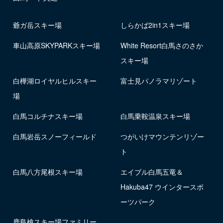
爺ガ岳スキー場
しらかば2in1スキー場
車山高原SKYPARKスキー場
White Resort白馬さのさか
スキー場
白樺湖ロイヤルヒルスキー
富士見パノラマリゾート
場
白馬コルチナスキー場
白馬乗鞍温泉スキー場
白馬岩岳スノーフィールド
つがいけマウンテンリゾー
ト
白馬八方尾根スキー場
エイブル白馬五竜＆
Hakuba47 ウインタースポ
ーツパーク
鹿島槍スキー場ファミリー