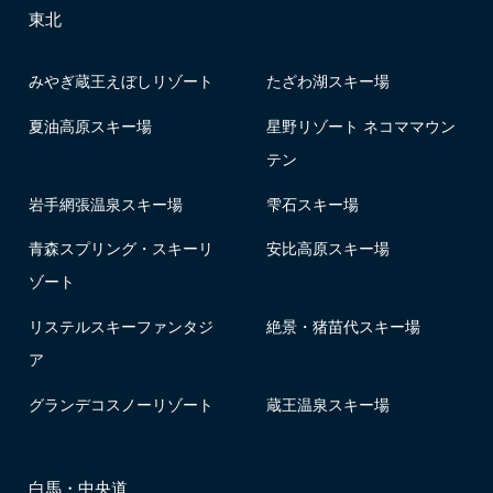
東北
みやぎ蔵王えぼしリゾート
たざわ湖スキー場
夏油高原スキー場
星野リゾート ネコママウン
テン
岩手網張温泉スキー場
雫石スキー場
青森スプリング・スキーリ
安比高原スキー場
ゾート
リステルスキーファンタジ
絶景・猪苗代スキー場
ア
グランデコスノーリゾート
蔵王温泉スキー場
白馬・中央道