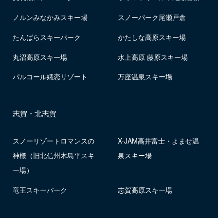
ノルンみなかみスキー場
スノーパーク尾瀬戸倉
たんばらスキーパーク
かたしな高原スキー場
丸沼高原スキー場
水上高原 藤原スキー場
パルコール嬬恋リゾート
万座温泉スキー場
志賀・北志賀
スノーリゾートロマンスの
X-JAM高井富士・よませ温
神様（旧北信州木島平スキ
泉スキー場
ー場）
竜王スキーパーク
志賀高原スキー場