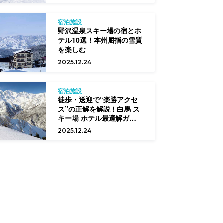
宿泊施設
野沢温泉スキー場の宿とホ
テル10選！本州屈指の雪質
を楽しむ
2025.12.24
宿泊施設
徒歩・送迎で“楽勝アクセ
ス”の正解を解説！白馬 ス
キー場 ホテル最適解ガイド
【初中級向け】
2025.12.24