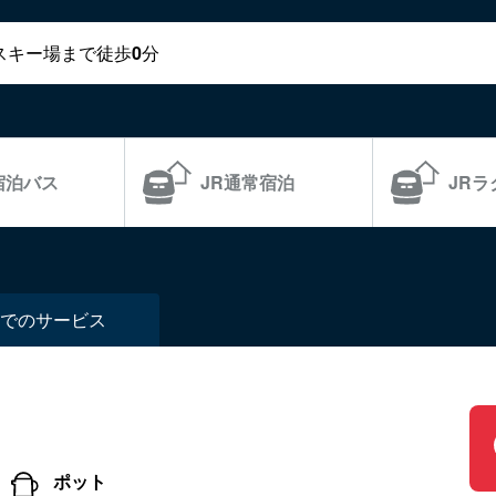
スキー場まで徒歩
0
分
宿泊バス
JR通常宿泊
JR
での
サービス
ポット