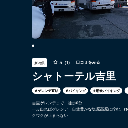
4（1）
口コミをみる
新潟県
シャトーテル吉里
＃ゲレンデ直結
＃バイキング
＃朝食バイキング
吉里ゲレンデまで：徒歩0分
一歩出ればゲレンデ！自然豊かな塩原高原に佇む、ゆ
クワクが止まらない！