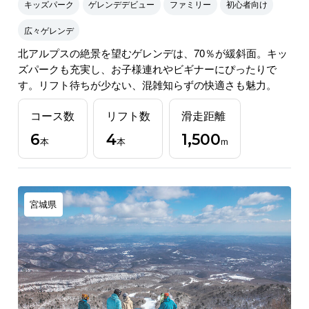
キッズパーク
ゲレンデデビュー
ファミリー
初心者向け
広々ゲレンデ
北アルプスの絶景を望むゲレンデは、70％が緩斜面。キッ
ズパークも充実し、お子様連れやビギナーにぴったりで
す。リフト待ちが少ない、混雑知らずの快適さも魅力。
コース数
リフト数
滑走距離
6
4
1,500
本
本
m
宮城県