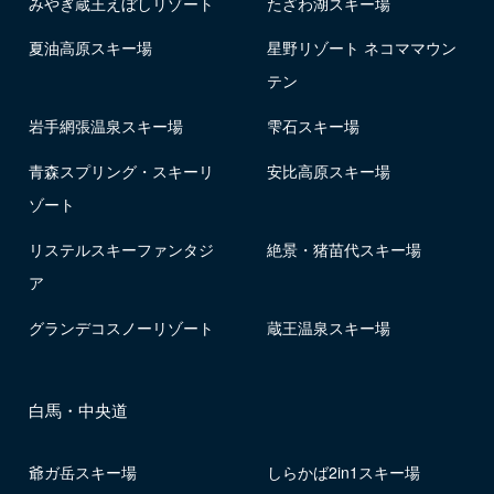
みやぎ蔵王えぼしリゾート
たざわ湖スキー場
夏油高原スキー場
星野リゾート ネコママウン
テン
岩手網張温泉スキー場
雫石スキー場
青森スプリング・スキーリ
安比高原スキー場
ゾート
リステルスキーファンタジ
絶景・猪苗代スキー場
ア
グランデコスノーリゾート
蔵王温泉スキー場
白馬・中央道
爺ガ岳スキー場
しらかば2in1スキー場