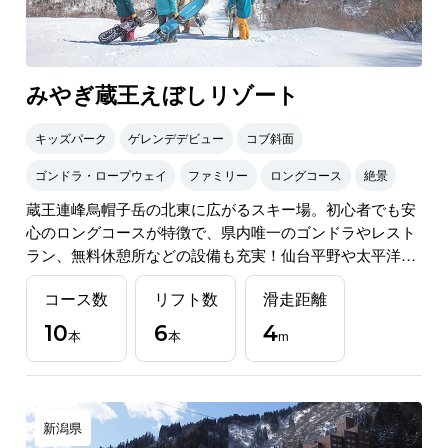
みやぎ蔵王えぼしリゾート
キッズパーク
ゲレンデデビュー
コブ斜面
ゴンドラ・ロープウェイ
ファミリー
ロングコース
絶景
蔵王連峰烏帽子岳の北東に広がるスキー場。初心者でも安
心のロングコースが特徴で、県内唯一のゴンドラやレスト
ラン、無料休憩所などの設備も充実！仙台平野や太平洋を
眺めながら楽しめる絶景ダウンヒルを堪能しよう。
コース数
リフト数
滑走距離
10
6
4
本
本
m
新潟県