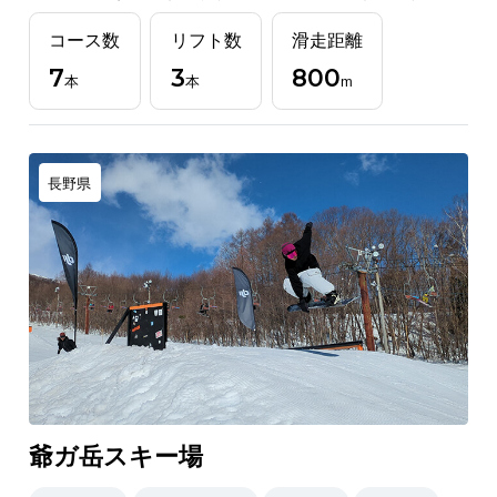
コース数
リフト数
滑走距離
7
3
800
本
本
m
長野県
爺ガ岳スキー場