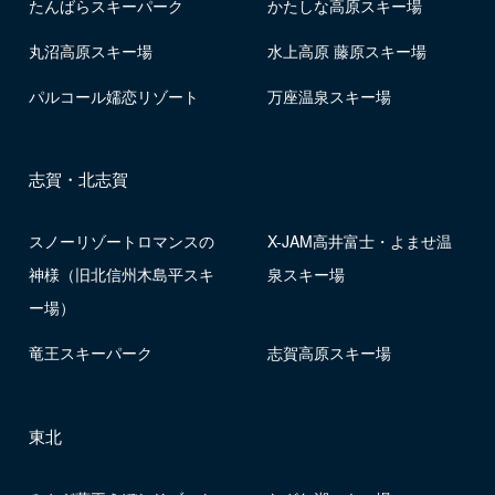
たんばらスキーパーク
かたしな高原スキー場
丸沼高原スキー場
水上高原 藤原スキー場
パルコール嬬恋リゾート
万座温泉スキー場
志賀・北志賀
スノーリゾートロマンスの
X-JAM高井富士・よませ温
神様（旧北信州木島平スキ
泉スキー場
ー場）
竜王スキーパーク
志賀高原スキー場
東北