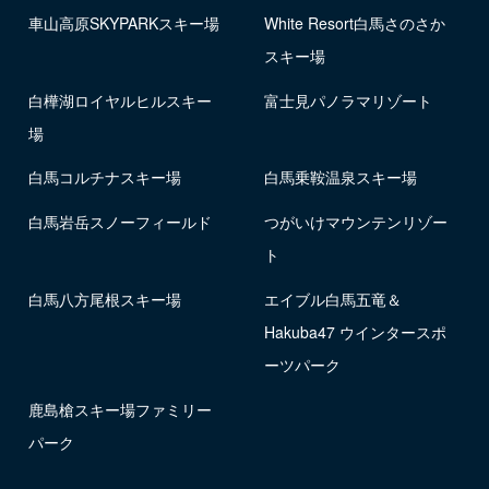
車山高原SKYPARKスキー場
White Resort白馬さのさか
スキー場
白樺湖ロイヤルヒルスキー
富士見パノラマリゾート
場
白馬コルチナスキー場
白馬乗鞍温泉スキー場
白馬岩岳スノーフィールド
つがいけマウンテンリゾー
ト
白馬八方尾根スキー場
エイブル白馬五竜＆
Hakuba47 ウインタースポ
ーツパーク
鹿島槍スキー場ファミリー
パーク