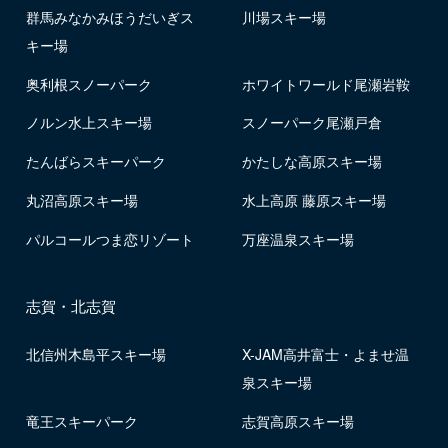
群馬みなかみほうだいぎス
川場スキー場
キー場
奥利根スノーパーク
ホワイトワールド尾瀬岩鞍
ノルン水上スキー場
スノーパーク尾瀬戸倉
たんばらスキーパーク
かたしな高原スキー場
丸沼高原スキー場
水上高原 藤原スキー場
パルコールつま恋リゾート
万座温泉スキー場
志賀・北志賀
北信州木島平スキー場
X-JAM高井富士・よませ温
泉スキー場
竜王スキーパーク
志賀高原スキー場