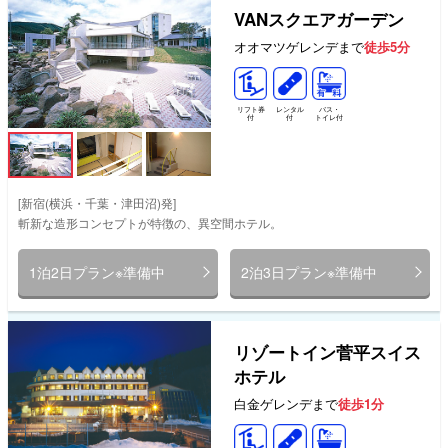
VANスクエアガーデン
オオマツゲレンデまで
徒歩5分
リフト券
レンタル
バス・
付
付
トイレ付
[新宿(横浜・千葉・津田沼)発]
斬新な造形コンセプトが特徴の、異空間ホテル。
1泊2日プラン※準備中
2泊3日プラン※準備中
リゾートイン菅平スイス
ホテル
白金ゲレンデまで
徒歩1分