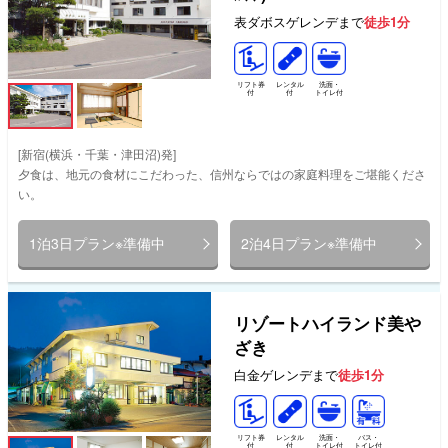
表ダボスゲレンデまで
徒歩1分
リフト券
レンタル
洗面・
付
付
トイレ付
[新宿(横浜・千葉・津田沼)発]
夕食は、地元の食材にこだわった、信州ならではの家庭料理をご堪能くださ
い。
1泊3日プラン※準備中
2泊4日プラン※準備中
リゾートハイランド美や
ざき
白金ゲレンデまで
徒歩1分
リフト券
レンタル
洗面・
バス・
付
付
トイレ付
トイレ付