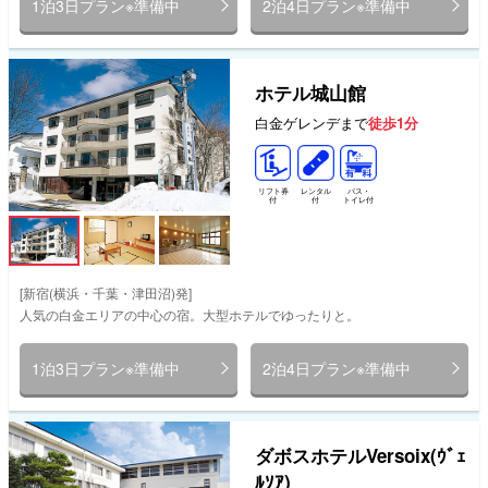
1泊3日プラン※準備中
2泊4日プラン※準備中
ホテル城山館
白金ゲレンデまで
徒歩1分
リフト券
レンタル
バス・
付
付
トイレ付
[新宿(横浜・千葉・津田沼)発]
人気の白金エリアの中心の宿。大型ホテルでゆったりと。
1泊3日プラン※準備中
2泊4日プラン※準備中
ダボスホテルVersoix(ｳﾞｪ
ﾙｿｱ)