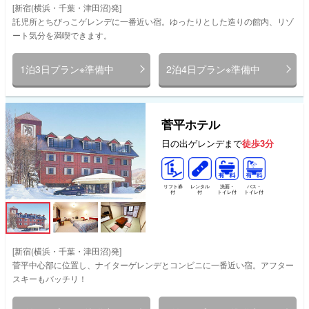
[新宿(横浜・千葉・津田沼)発]
託児所とちびっこゲレンデに一番近い宿。ゆったりとした造りの館内、リゾ
ート気分を満喫できます。
1泊3日プラン※準備中
2泊4日プラン※準備中
菅平ホテル
日の出ゲレンデまで
徒歩3分
リフト券
レンタル
洗面・
バス・
付
付
トイレ付
トイレ付
[新宿(横浜・千葉・津田沼)発]
菅平中心部に位置し、ナイターゲレンデとコンビニに一番近い宿。アフター
スキーもバッチリ！