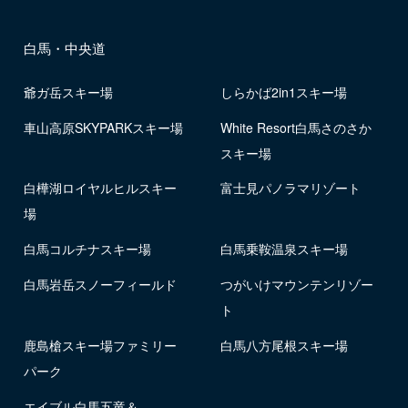
白馬・中央道
爺ガ岳スキー場
しらかば2in1スキー場
車山高原SKYPARKスキー場
White Resort白馬さのさか
スキー場
白樺湖ロイヤルヒルスキー
富士見パノラマリゾート
場
白馬コルチナスキー場
白馬乗鞍温泉スキー場
白馬岩岳スノーフィールド
つがいけマウンテンリゾー
ト
鹿島槍スキー場ファミリー
白馬八方尾根スキー場
パーク
エイブル白馬五竜＆