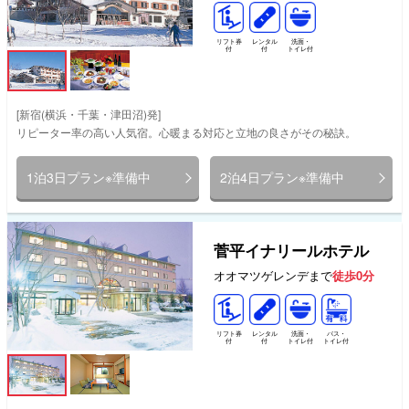
リフト券
レンタル
洗面・
付
付
トイレ付
[新宿(横浜・千葉・津田沼)発]
リピーター率の高い人気宿。心暖まる対応と立地の良さがその秘訣。
1泊3日プラン※準備中
2泊4日プラン※準備中
菅平イナリールホテル
オオマツゲレンデまで
徒歩0分
リフト券
レンタル
洗面・
バス・
付
付
トイレ付
トイレ付