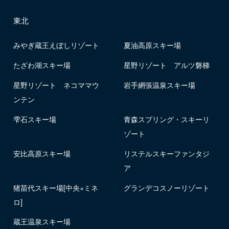
東北
みやぎ蔵王えぼしリゾート
夏油高原スキー場
たざわ湖スキー場
星野リゾート アルツ磐梯
星野リゾート ネコママウ
岩手網張温泉スキー場
ンテン
雫石スキー場
青森スプリング・スキーリ
ゾート
安比高原スキー場
リステルスキーファンタジ
ア
猪苗代スキー場[中央×ミネ
グランデコスノーリゾート
ロ]
蔵王温泉スキー場