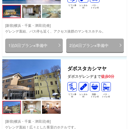
リフト券
レンタル
バス・
付
付
トイレ付
[新宿(横浜・千葉・津田沼)発]
ゲレンデ直結、バス停も近く、アクセス抜群のマンモスホテル。
1泊3日プラン※準備中
2泊4日プラン※準備中
ダボスタカシマヤ
ダボスゲレンデまで
徒歩0分
リフト券
レンタル
洗面・
バス・
付
付
トイレ付
トイレ付
[新宿(横浜・千葉・津田沼)発]
ゲレンデ直結！広々とした客室のホテルです。