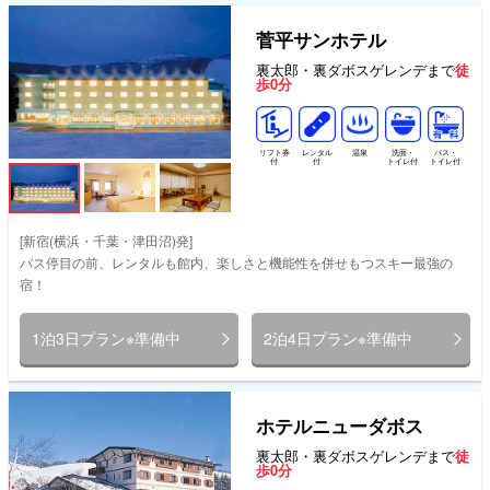
菅平サンホテル
裏太郎・裏ダボスゲレンデまで
徒
歩0分
リフト券
レンタル
温泉
洗面・
バス・
付
付
トイレ付
トイレ付
[新宿(横浜・千葉・津田沼)発]
バス停目の前、レンタルも館内、楽しさと機能性を併せもつスキー最強の
宿！
1泊3日プラン※準備中
2泊4日プラン※準備中
ホテルニューダボス
裏太郎・裏ダボスゲレンデまで
徒
歩0分