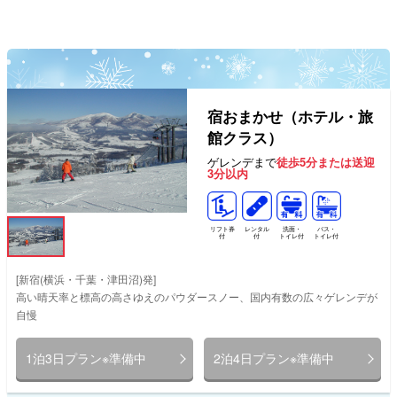
宿おまかせ（ホテル・旅
館クラス）
ゲレンデまで
徒歩5分または送迎
3分以内
リフト券
レンタル
洗面・
バス・
付
付
トイレ付
トイレ付
[新宿(横浜・千葉・津田沼)発]
高い晴天率と標高の高さゆえのパウダースノー、国内有数の広々ゲレンデが
自慢
1泊3日プラン※準備中
2泊4日プラン※準備中