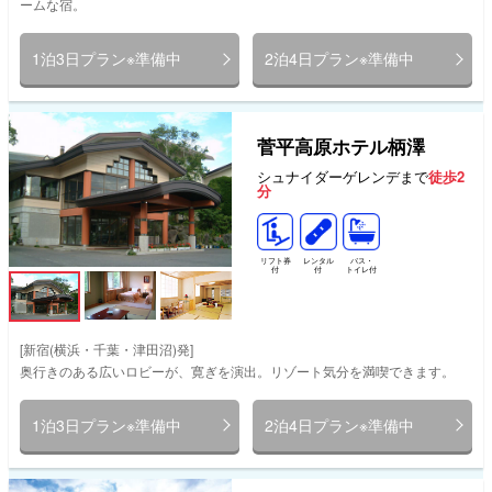
ームな宿。
1泊3日プラン※準備中
2泊4日プラン※準備中
菅平高原ホテル柄澤
シュナイダーゲレンデまで
徒歩2
分
リフト券
レンタル
バス・
付
付
トイレ付
[新宿(横浜・千葉・津田沼)発]
奥行きのある広いロビーが、寛ぎを演出。リゾート気分を満喫できます。
1泊3日プラン※準備中
2泊4日プラン※準備中