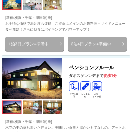
[新宿(横浜・千葉・津田沼)発]
お手頃な価格で満足度も抜群！ご夕食はメインのお鍋料理＋サイドメニュー
食べ放題！さらに朝食はバイキングでパワーアップ！
1泊3日プラン※準備中
2泊4日プラン※準備中
ペンションフルール
ダボスゲレンデまで
徒歩1分
リフト券
レンタル
バス・
付
付
トイレ付
[新宿(横浜・千葉・津田沼)発]
木立の中の落ち着いた佇まい。美味しい食事と温かいもてなしの、アットホ