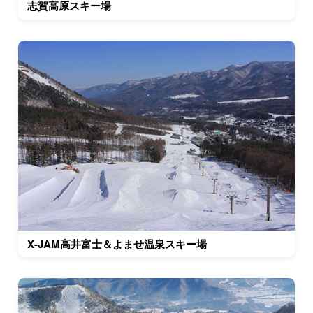
志賀高原スキー場
X-JAM高井富士＆よませ温泉スキー場