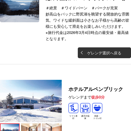
＃絶景 ＃ワイドバーン ＃パークが充実
妙高山をバックに野尻湖を眺望する開放的な雰囲
気、ワイドな緩斜面は小さなお子様から高齢の皆
様にも安心して滑走をお楽しみいただけます。
※旅行代金は2026年3月4日時点の最安値・最高値
となります。
ゲレンデ選択へ戻る
ホテルアルペンブリック
ゲレンデまで
徒歩0分
リフト券
洗面・
露天付温
付
トイレ付
泉