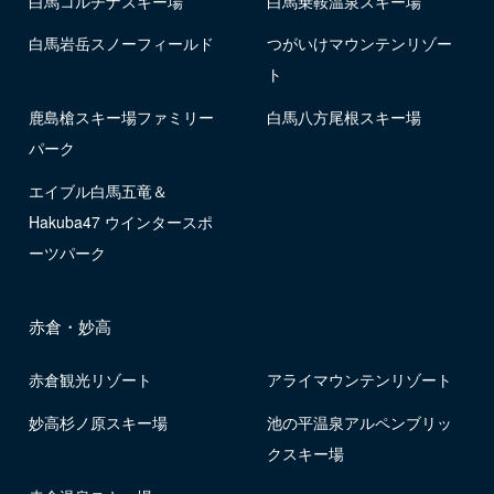
白馬コルチナスキー場
白馬乗鞍温泉スキー場
白馬岩岳スノーフィールド
つがいけマウンテンリゾー
ト
鹿島槍スキー場ファミリー
白馬八方尾根スキー場
パーク
エイブル白馬五竜＆
Hakuba47 ウインタースポ
ーツパーク
赤倉・妙高
赤倉観光リゾート
アライマウンテンリゾート
妙高杉ノ原スキー場
池の平温泉アルペンブリッ
クスキー場