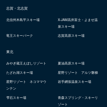
志賀・北志賀
北信州木島平スキー場
X-JAM高井富士・よませ温
泉スキー場
竜王スキーパーク
志賀高原スキー場
東北
みやぎ蔵王えぼしリゾート
夏油高原スキー場
たざわ湖スキー場
星野リゾート アルツ磐梯
星野リゾート ネコママウ
岩手網張温泉スキー場
ンテン
雫石スキー場
青森スプリング・スキーリ
ゾート