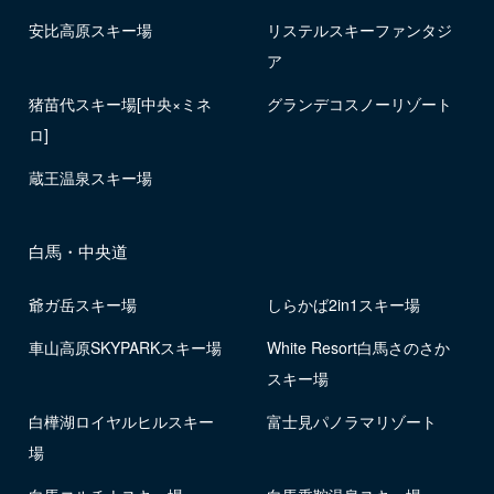
安比高原スキー場
リステルスキーファンタジ
ア
猪苗代スキー場[中央×ミネ
グランデコスノーリゾート
ロ]
蔵王温泉スキー場
白馬・中央道
爺ガ岳スキー場
しらかば2in1スキー場
車山高原SKYPARKスキー場
White Resort白馬さのさか
スキー場
白樺湖ロイヤルヒルスキー
富士見パノラマリゾート
場