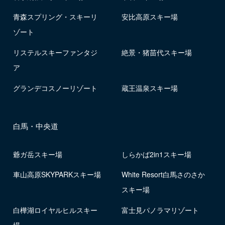
青森スプリング・スキーリ
安比高原スキー場
ゾート
リステルスキーファンタジ
絶景・猪苗代スキー場
ア
グランデコスノーリゾート
蔵王温泉スキー場
白馬・中央道
爺ガ岳スキー場
しらかば2in1スキー場
車山高原SKYPARKスキー場
White Resort白馬さのさか
スキー場
白樺湖ロイヤルヒルスキー
富士見パノラマリゾート