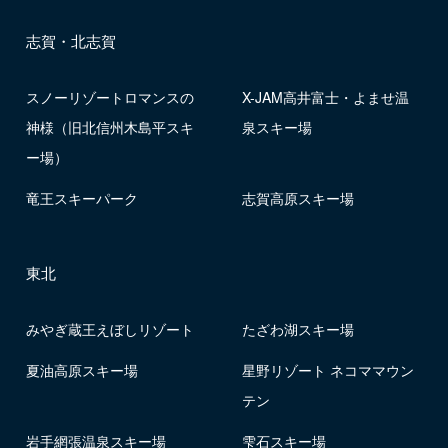
志賀・北志賀
スノーリゾートロマンスの
X-JAM高井富士・よませ温
神様（旧北信州木島平スキ
泉スキー場
ー場）
竜王スキーパーク
志賀高原スキー場
東北
みやぎ蔵王えぼしリゾート
たざわ湖スキー場
夏油高原スキー場
星野リゾート ネコママウン
テン
岩手網張温泉スキー場
雫石スキー場