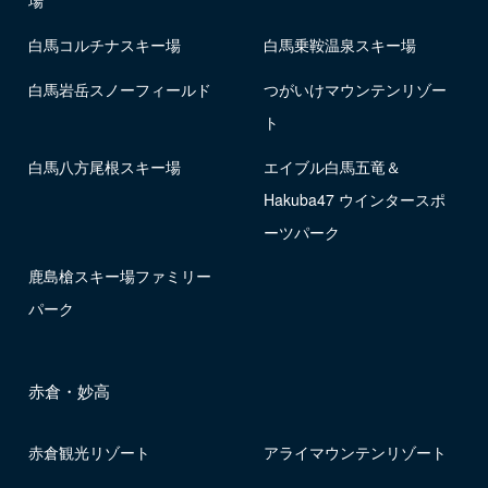
場
白馬コルチナスキー場
白馬乗鞍温泉スキー場
白馬岩岳スノーフィールド
つがいけマウンテンリゾー
ト
白馬八方尾根スキー場
エイブル白馬五竜＆
Hakuba47 ウインタースポ
ーツパーク
鹿島槍スキー場ファミリー
パーク
赤倉・妙高
赤倉観光リゾート
アライマウンテンリゾート