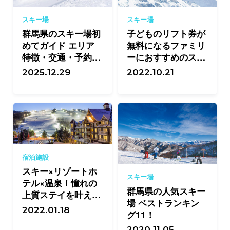
スキー場
スキー場
群馬県のスキー場初
子どものリフト券が
めてガイド エリア
無料になるファミリ
特徴・交通・予約・
ーにおすすめのスキ
温泉・前売り準備ま
ー場特集！
2025.12.29
2022.10.21
で完全網羅
宿泊施設
スキー×リゾートホ
スキー場
テル×温泉！憧れの
群馬県の人気スキー
上質ステイを叶える
場 ベストランキン
宿11選
2022.01.18
グ11！
2020.11.05