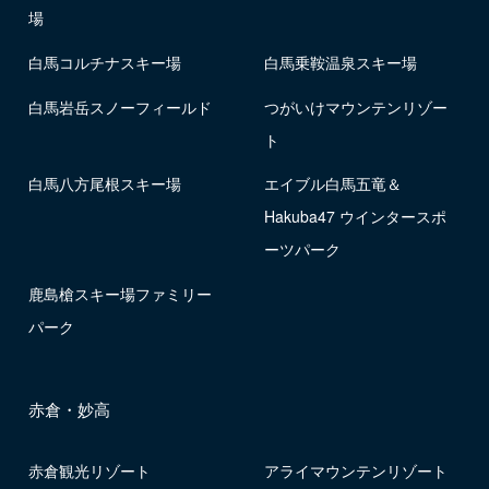
場
白馬コルチナスキー場
白馬乗鞍温泉スキー場
白馬岩岳スノーフィールド
つがいけマウンテンリゾー
ト
白馬八方尾根スキー場
エイブル白馬五竜＆
Hakuba47 ウインタースポ
ーツパーク
鹿島槍スキー場ファミリー
パーク
赤倉・妙高
赤倉観光リゾート
アライマウンテンリゾート