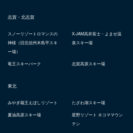
志賀・北志賀
スノーリゾートロマンスの
X-JAM高井富士・よませ温
神様（旧北信州木島平スキ
泉スキー場
ー場）
竜王スキーパーク
志賀高原スキー場
東北
みやぎ蔵王えぼしリゾート
たざわ湖スキー場
夏油高原スキー場
星野リゾート ネコママウン
テン