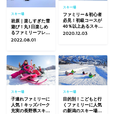
スキー場
ファミリー＆初心者
スキー場
必見！初級コースが
岩原｜楽しすぎた雪
40％以上あるスキー
遊び！丸1日楽しめ
場21選
るファミリーフレン
2020.12.03
ドリーなスキー場
2022.08.01
スキー場
スキー場
子連れファミリーに
目的別！こどもと行
人気！キッズパーク
くファミリーに人気
充実の長野県スキー
の新潟のスキー場12