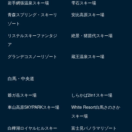
岩手網張温泉スキー場
雫石スキー場
青森スプリング・スキーリ
安比高原スキー場
ゾート
リステルスキーファンタジ
絶景・猪苗代スキー場
ア
グランデコスノーリゾート
蔵王温泉スキー場
白馬・中央道
爺ガ岳スキー場
しらかば2in1スキー場
車山高原SKYPARKスキー場
White Resort白馬さのさか
スキー場
白樺湖ロイヤルヒルスキー
富士見パノラマリゾート