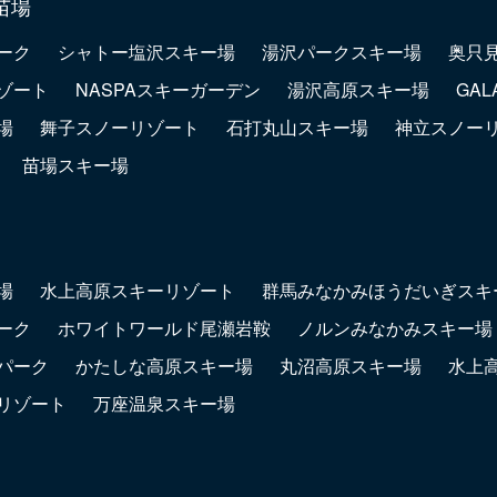
苗場
ーク
シャトー塩沢スキー場
湯沢パークスキー場
奥只
ゾート
NASPAスキーガーデン
湯沢高原スキー場
GA
場
舞子スノーリゾート
石打丸山スキー場
神立スノー
苗場スキー場
場
水上高原スキーリゾート
群馬みなかみほうだいぎスキ
ーク
ホワイトワールド尾瀬岩鞍
ノルンみなかみスキー場
パーク
かたしな高原スキー場
丸沼高原スキー場
水上
リゾート
万座温泉スキー場