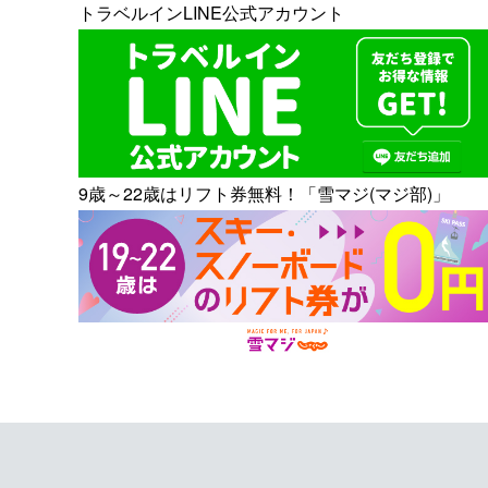
トラベルインLINE公式アカウント
9歳～22歳はリフト券無料！「雪マジ(マジ部)」