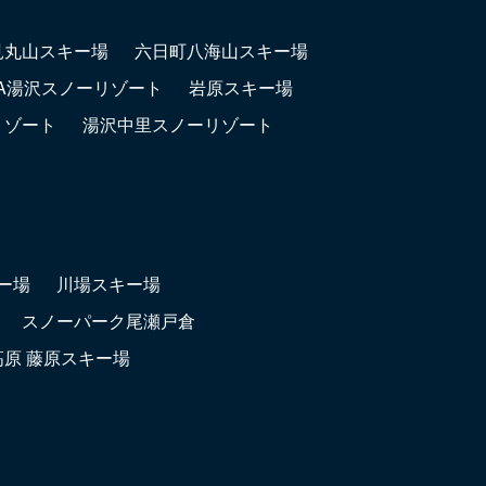
見丸山スキー場
六日町八海山スキー場
LA湯沢スノーリゾート
岩原スキー場
リゾート
湯沢中里スノーリゾート
ー場
川場スキー場
スノーパーク尾瀬戸倉
高原 藤原スキー場