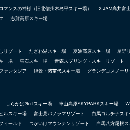
ロマンスの神様（旧北信州木島平スキー場）
X-JAM高井
ク
志賀高原スキー場
しリゾート
たざわ湖スキー場
夏油高原スキー場
星野
キー場
雫石スキー場
青森スプリング・スキーリゾート
ファンタジア
絶景・猪苗代スキー場
グランデコスノーリ
しらかば2in1スキー場
車山高原SKYPARKスキー場
W
ヒルスキー場
富士見パノラマリゾート
白馬コルチナスキ
フィールド
つがいけマウンテンリゾート
白馬八方尾根ス