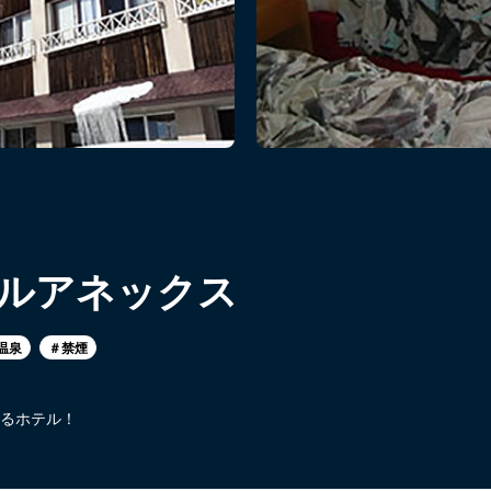
ルアネックス
温泉
＃禁煙
るホテル！