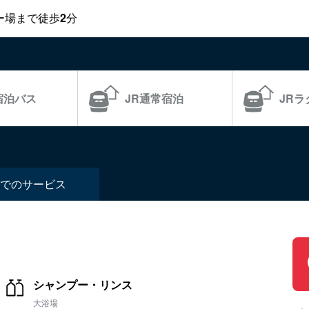
ー場まで徒歩
2
分
宿泊バス
JR通常宿泊
JR
での
サービス
シャンプー・リンス
大浴場