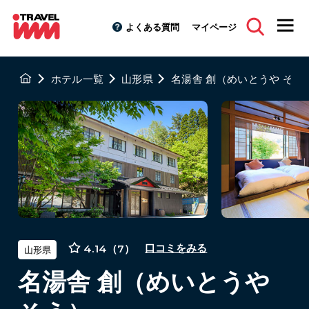
よくある質問
マイページ
ホテル一覧
山形県
名湯舎 創（めいとうや そう
4.14（7）
口コミをみる
山形県
名湯舎 創（めいとうや