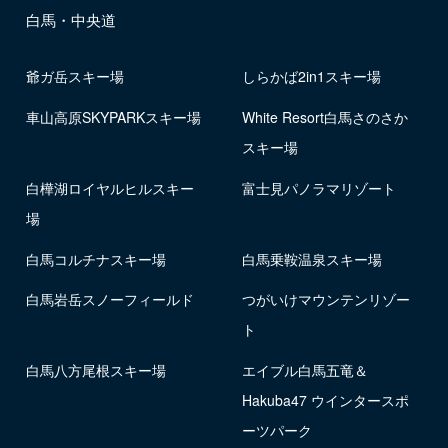
白馬・中央道
爺ガ岳スキー場
しらかば2in1スキー場
車山高原SKYPARKスキー場
White Resort白馬さのさか
スキー場
白樺湖ロイヤルヒルスキー
富士見パノラマリゾート
場
白馬コルチナスキー場
白馬乗鞍温泉スキー場
白馬岩岳スノーフィールド
つがいけマウンテンリゾー
ト
白馬八方尾根スキー場
エイブル白馬五竜＆
Hakuba47 ウインタースポ
ーツパーク