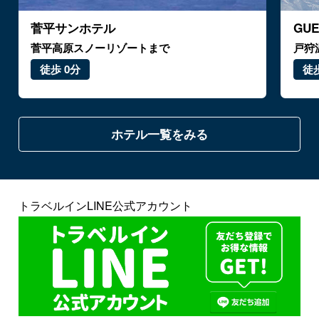
菅平サンホテル
GU
菅平高原スノーリゾートまで
戸狩
徒歩 0分
徒歩
ホテル一覧をみる
トラベルインLINE公式アカウント