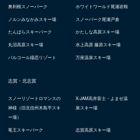
奥利根スノーパーク
ホワイトワールド尾瀬岩鞍
ノルンみなかみスキー場
スノーパーク尾瀬戸倉
たんばらスキーパーク
かたしな高原スキー場
丸沼高原スキー場
水上高原 藤原スキー場
パルコール嬬恋リゾート
万座温泉スキー場
志賀・北志賀
スノーリゾートロマンスの
X-JAM高井富士・よませ温
神様（旧北信州木島平スキ
泉スキー場
ー場）
竜王スキーパーク
志賀高原スキー場