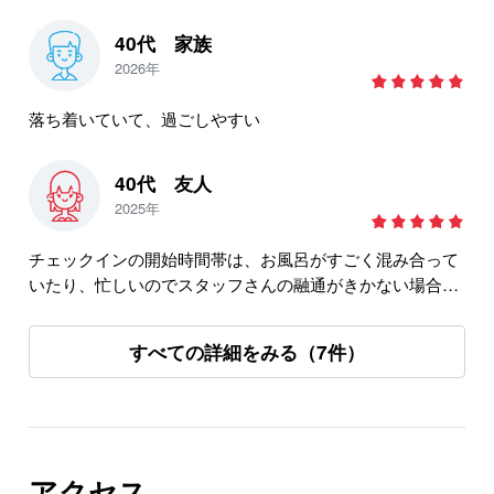
歩くしかない。遠い。ギアを担いで登り降りは辛い。2度
と宿泊しない。
40代 家族
2026年
落ち着いていて、過ごしやすい
40代 友人
2025年
チェックインの開始時間帯は、お風呂がすごく混み合って
いたり、忙しいのでスタッフさんの融通がきかない場合も
ありますが、それ以外は、全体的に良かったです。
食事は量も味も良く、とても良かったです。宿からスキー
すべての詳細をみる（7件）
場までは歩いて行けますが、車での送迎サービスがあると
もっと良いですね。
アクセス