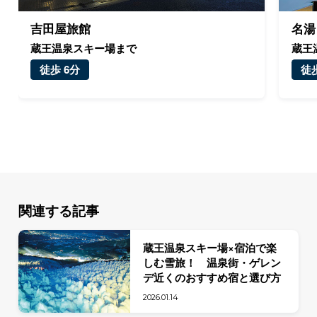
吉田屋旅館
名湯
蔵王温泉スキー場まで
蔵王
徒歩 6分
徒歩
関連する記事
蔵王温泉スキー場×宿泊で楽
しむ雪旅！ 温泉街・ゲレン
デ近くのおすすめ宿と選び方
2026.01.14