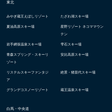
東北
みやぎ蔵王えぼしリゾート
たざわ湖スキー場
夏油高原スキー場
星野リゾート ネコママウン
テン
岩手網張温泉スキー場
雫石スキー場
青森スプリング・スキーリ
安比高原スキー場
ゾート
リステルスキーファンタジ
絶景・猪苗代スキー場
ア
グランデコスノーリゾート
蔵王温泉スキー場
白馬・中央道