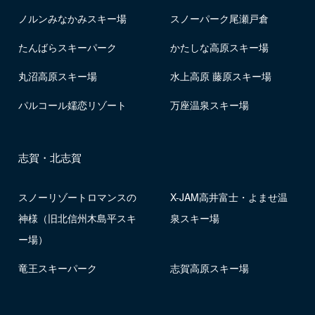
ノルンみなかみスキー場
スノーパーク尾瀬戸倉
たんばらスキーパーク
かたしな高原スキー場
丸沼高原スキー場
水上高原 藤原スキー場
パルコール嬬恋リゾート
万座温泉スキー場
志賀・北志賀
スノーリゾートロマンスの
X-JAM高井富士・よませ温
神様（旧北信州木島平スキ
泉スキー場
ー場）
竜王スキーパーク
志賀高原スキー場