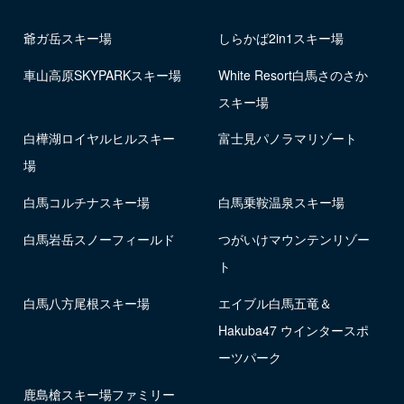
爺ガ岳スキー場
しらかば2in1スキー場
車山高原SKYPARKスキー場
White Resort白馬さのさか
スキー場
白樺湖ロイヤルヒルスキー
富士見パノラマリゾート
場
白馬コルチナスキー場
白馬乗鞍温泉スキー場
白馬岩岳スノーフィールド
つがいけマウンテンリゾー
ト
白馬八方尾根スキー場
エイブル白馬五竜＆
Hakuba47 ウインタースポ
ーツパーク
鹿島槍スキー場ファミリー