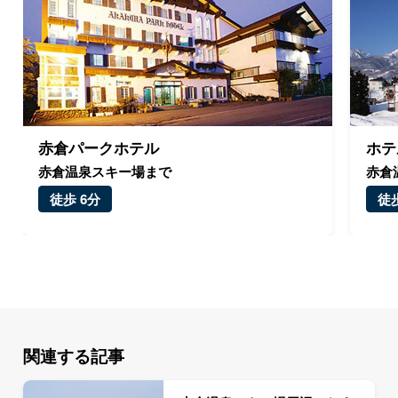
赤倉パークホテル
ホテ
赤倉温泉スキー場まで
赤倉
徒歩 6分
徒歩
関連する記事