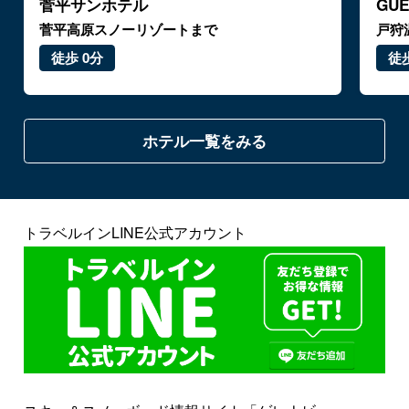
菅平サンホテル
GU
菅平高原スノーリゾートまで
戸狩
徒歩 0分
徒歩
ホテル一覧をみる
トラベルインLINE公式アカウント