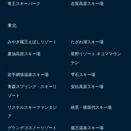
竜王スキーパーク
志賀高原スキー場
東北
みやぎ蔵王えぼしリゾート
たざわ湖スキー場
夏油高原スキー場
星野リゾート ネコママウン
テン
岩手網張温泉スキー場
雫石スキー場
青森スプリング・スキーリ
安比高原スキー場
ゾート
リステルスキーファンタジ
絶景・猪苗代スキー場
ア
グランデコスノーリゾート
蔵王温泉スキー場