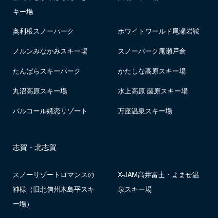
キー場
奥利根スノーパーク
ホワイトワールド尾瀬岩鞍
ノルンみなかみスキー場
スノーパーク尾瀬戸倉
たんばらスキーパーク
かたしな高原スキー場
丸沼高原スキー場
水上高原 藤原スキー場
パルコール嬬恋リゾート
万座温泉スキー場
志賀・北志賀
スノーリゾートロマンスの
X-JAM高井富士・よませ温
神様（旧北信州木島平スキ
泉スキー場
ー場）