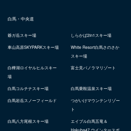
白馬・中央道
爺ガ岳スキー場
しらかば2in1スキー場
車山高原SKYPARKスキー場
White Resort白馬さのさか
スキー場
白樺湖ロイヤルヒルスキー
富士見パノラマリゾート
場
白馬コルチナスキー場
白馬乗鞍温泉スキー場
白馬岩岳スノーフィールド
つがいけマウンテンリゾー
ト
白馬八方尾根スキー場
エイブル白馬五竜＆
Hakuba47 ウインタースポ