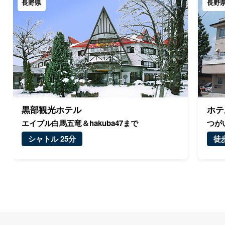
長野県
長野
黒部観光ホテル
ホテ
エイブル白馬五竜＆hakuba47まで
つが
シャトル 25分
徒歩