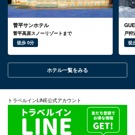
菅平サンホテル
GU
菅平高原スノーリゾートまで
戸狩
徒歩 0分
徒歩
ホテル一覧をみる
トラベルインLINE公式アカウント