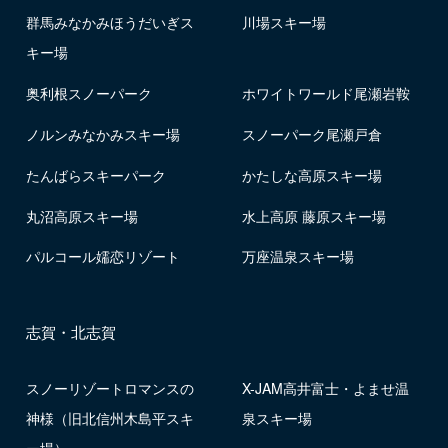
群馬みなかみほうだいぎス
川場スキー場
キー場
奥利根スノーパーク
ホワイトワールド尾瀬岩鞍
ノルンみなかみスキー場
スノーパーク尾瀬戸倉
たんばらスキーパーク
かたしな高原スキー場
丸沼高原スキー場
水上高原 藤原スキー場
パルコール嬬恋リゾート
万座温泉スキー場
志賀・北志賀
スノーリゾートロマンスの
X-JAM高井富士・よませ温
神様（旧北信州木島平スキ
泉スキー場
ー場）