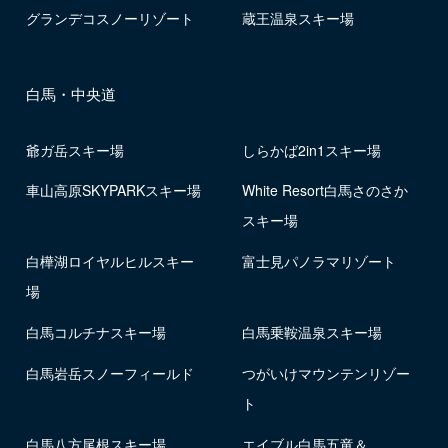
グランデコスノーリゾート
蔵王温泉スキー場
白馬・中央道
爺ガ岳スキー場
しらかば2in1スキー場
車山高原SKYPARKスキー場
White Resort白馬さのさか
スキー場
白樺湖ロイヤルヒルスキー
富士見パノラマリゾート
場
白馬コルチナスキー場
白馬乗鞍温泉スキー場
白馬岩岳スノーフィールド
つがいけマウンテンリゾー
ト
白馬八方尾根スキー場
エイブル白馬五竜＆