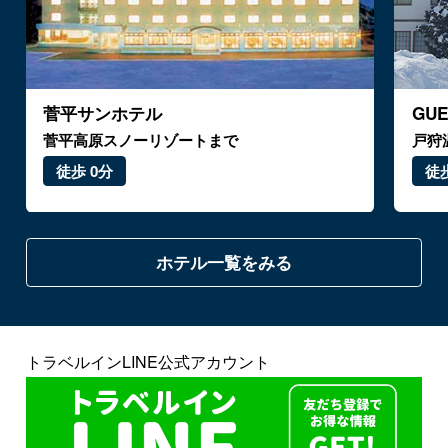
菅平サンホテル
GU
菅平高原スノーリゾートまで
戸狩
徒歩 0分
徒歩
ホテル一覧をみる
トラベルインLINE公式アカウント