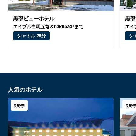
黒部ビューホテル
黒部
エイブル白馬五竜＆hakuba47まで
エイ
シャトル 25分
シ
人気のホテル
長野県
長野