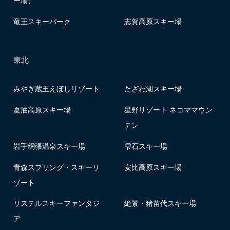
竜王スキーパーク
志賀高原スキー場
東北
みやぎ蔵王えぼしリゾート
たざわ湖スキー場
夏油高原スキー場
星野リゾート ネコママウン
テン
岩手網張温泉スキー場
雫石スキー場
青森スプリング・スキーリ
安比高原スキー場
ゾート
リステルスキーファンタジ
絶景・猪苗代スキー場
ア