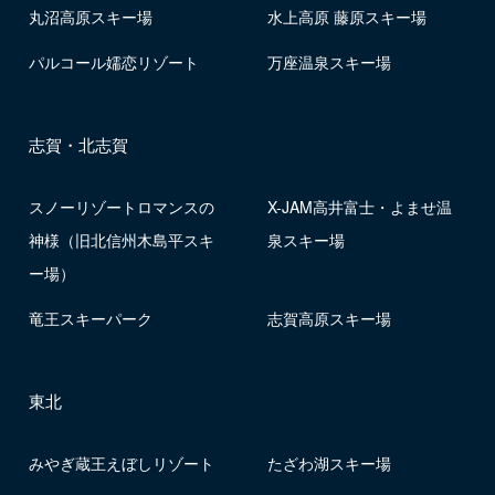
丸沼高原スキー場
水上高原 藤原スキー場
パルコール嬬恋リゾート
万座温泉スキー場
志賀・北志賀
スノーリゾートロマンスの
X-JAM高井富士・よませ温
神様（旧北信州木島平スキ
泉スキー場
ー場）
竜王スキーパーク
志賀高原スキー場
東北
みやぎ蔵王えぼしリゾート
たざわ湖スキー場