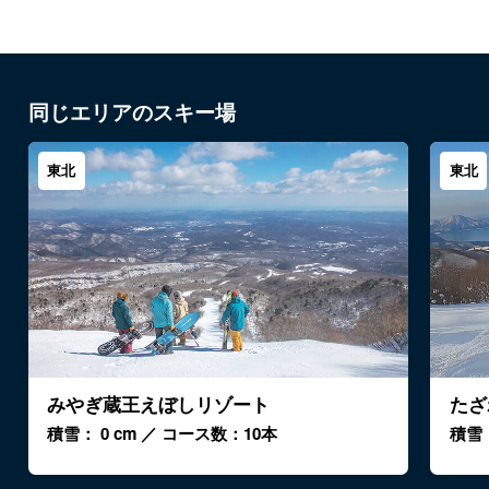
同じエリアのスキー場
東北
東北
みやぎ蔵王えぼしリゾート
たざ
積雪： 0 cm ／ コース数：10本
積雪：