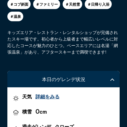
＃コブ斜面
＃ファミリー
＃天然雪
＃日帰り入浴
＃温泉
キッズエリア・レストラン・レンタルショップが完備され
たスキー場です。初心者から上級者まで幅広いレベルに対
応したコースが魅力のひとつ。ベースエリアには名湯「網
張温泉」があり、アフタースキーまで満喫できます!
本日のゲレンデ状況
天気
詳細をみる
0
積雪
cm
滑走ゲレンデ
クローズ