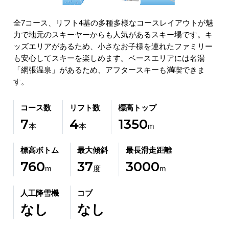
全7コース、リフト4基の多種多様なコースレイアウトが魅
力で地元のスキーヤーからも人気があるスキー場です。キ
ッズエリアがあるため、小さなお子様を連れたファミリー
も安心してスキーを楽しめます。ベースエリアには名湯
「網張温泉」があるため、アフタースキーも満喫できま
す。
コース数
リフト数
標高トップ
7
4
1350
本
本
m
標高ボトム
最大傾斜
最長滑走距離
760
37
3000
m
度
m
人工降雪機
コブ
なし
なし