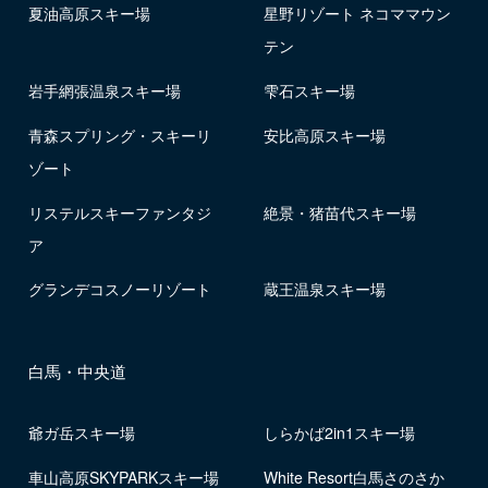
夏油高原スキー場
星野リゾート ネコママウン
テン
岩手網張温泉スキー場
雫石スキー場
青森スプリング・スキーリ
安比高原スキー場
ゾート
リステルスキーファンタジ
絶景・猪苗代スキー場
ア
グランデコスノーリゾート
蔵王温泉スキー場
白馬・中央道
爺ガ岳スキー場
しらかば2in1スキー場
車山高原SKYPARKスキー場
White Resort白馬さのさか