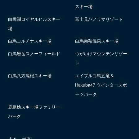
スキー場
白樺湖ロイヤルヒルスキー
富士見パノラマリゾート
場
白馬コルチナスキー場
白馬乗鞍温泉スキー場
白馬岩岳スノーフィールド
つがいけマウンテンリゾー
ト
白馬八方尾根スキー場
エイブル白馬五竜＆
Hakuba47 ウインタースポ
ーツパーク
鹿島槍スキー場ファミリー
パーク