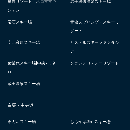
星野リゾート ネコママウ
岩手網張温泉スキー場
ンテン
雫石スキー場
青森スプリング・スキーリ
ゾート
安比高原スキー場
リステルスキーファンタジ
ア
猪苗代スキー場[中央×ミネ
グランデコスノーリゾート
ロ]
蔵王温泉スキー場
白馬・中央道
爺ガ岳スキー場
しらかば2in1スキー場