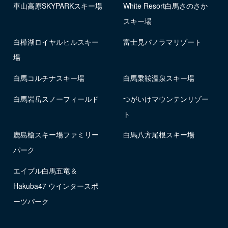
車山高原SKYPARKスキー場
White Resort白馬さのさか
スキー場
白樺湖ロイヤルヒルスキー
富士見パノラマリゾート
場
白馬コルチナスキー場
白馬乗鞍温泉スキー場
白馬岩岳スノーフィールド
つがいけマウンテンリゾー
ト
鹿島槍スキー場ファミリー
白馬八方尾根スキー場
パーク
エイブル白馬五竜＆
Hakuba47 ウインタースポ
ーツパーク