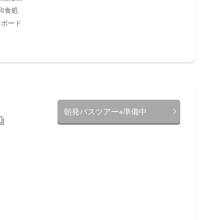
r和食処
・ボード
朝発バスツアー※準備中