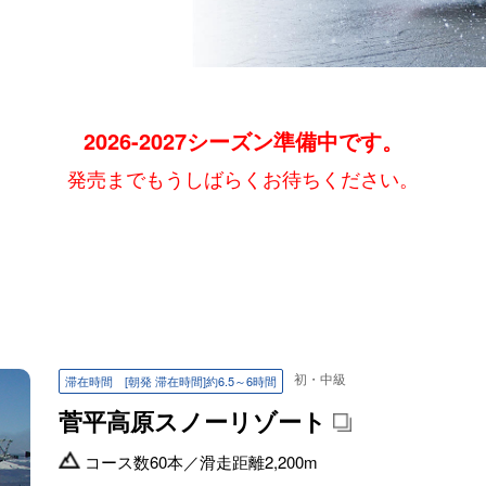
2026-2027シーズン準備中です。
発売までもうしばらくお待ちください。
初・中級
滞在時間 [朝発 滞在時間]約6.5～6時間
菅平高原スノーリゾート
コース数
60本
／
滑走距離
2,200m