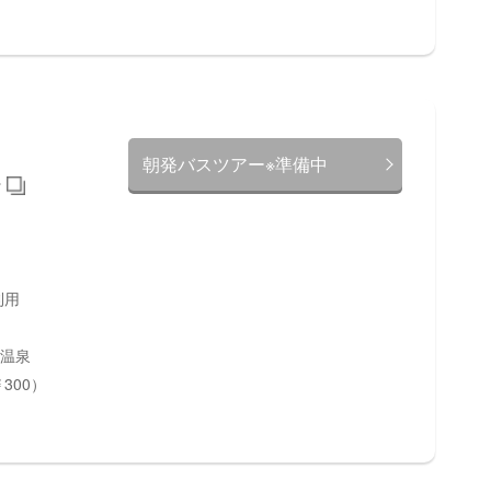
朝発バスツアー※準備中
利用
川温泉
300）