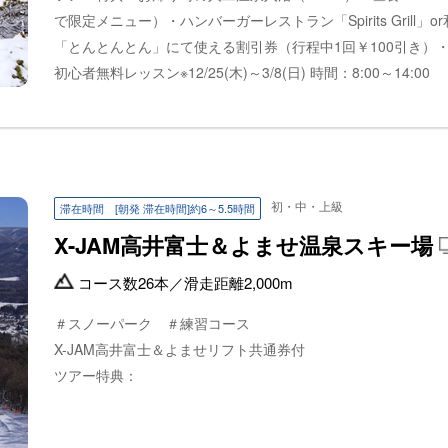
で限定メニュー）・ハンバーガーレストラン「Spirits Grill」o
「とんとんとん」にて使える割引券（行程中1回￥100引き）
初心者無料レッスン※12/25(木)～3/8(日) 時間：8:00～14:00
初・中・上級
滞在時間 [朝発 滞在時間]約6～5.5時間
X-JAM高井富士＆よませ温泉スキー場
コース数
26本
／
滑走距離
2,000m
＃スノーパーク ＃練習コース
X-JAM高井富士＆よませリフト共通券付
ツアー特典：