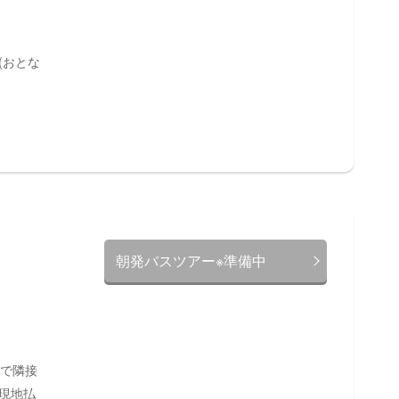
(おとな
朝発バスツアー※準備中
0で隣接
現地払