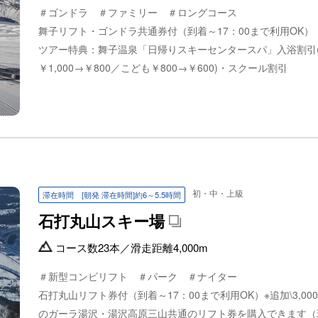
＃ゴンドラ ＃ファミリー ＃ロングコース
舞子リフト・ゴンドラ共通券付（到着～17：00まで利用OK）
ツアー特典：舞子温泉「日帰りスキーセンタースパ」入浴割引
￥1,000→￥800／こども￥800→￥600)・スクール割引
初・中・上級
滞在時間 [朝発 滞在時間]約6～5.5時間
石打丸山スキー場
コース数
23本
／
滑走距離
4,000m
＃新型コンビリフト ＃パーク ＃ナイター
石打丸山リフト券付（到着～17：00まで利用OK）※追加\3,00
のガーラ湯沢・湯沢高原三山共通のリフト券を購入できます（