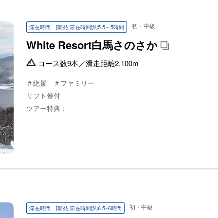
初・中級
滞在時間 [朝発 滞在時間]約5.5～5時間
White Resort白馬さのさか
コース数
9本
／
滑走距離
2,100m
＃絶景 ＃ファミリー
リフト券付
ツアー特典：
初・中級
滞在時間 [朝発 滞在時間]約6.5~6時間