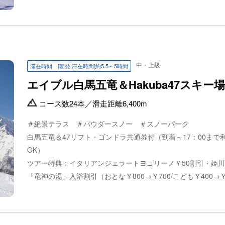
中・上級
滞在時間 [朝発 滞在時間]約5.5～5時間
エイブル白馬五竜＆Hakuba47スキー場
コース数
24本
／
滑走距離
6,400m
＃絶景テラス ＃パウダースノー ＃スノーパーク
白馬五竜＆47リフト・ゴンドラ共通券付（到着～17：00まで
OK）
ツアー特典：イタリアンジェラートヨゴリーノ￥50割引・姫
「竜神の湯」入浴割引（おとな￥800→￥700/こども￥400→￥