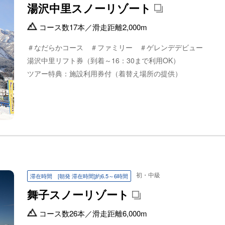
湯沢中里スノーリゾート
コース数
17本
／
滑走距離
2,000m
＃なだらかコース ＃ファミリー ＃ゲレンデデビュー
湯沢中里リフト券（到着～16：30まで利用OK）
ツアー特典：施設利用券付（着替え場所の提供）
初・中級
滞在時間 [朝発 滞在時間]約6.5～6時間
舞子スノーリゾート
コース数
26本
／
滑走距離
6,000m