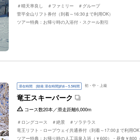
＃晴天率良し ＃ファミリー ＃グループ
菅平全山リフト券付（到着～16:30まで利用OK）
ツアー特典：お帰り時の入浴付・スクール割引
初・中・上級
滞在時間 [朝発 滞在時間]約6～5.5時間
竜王スキーパーク
コース数
20本
／
滑走距離
6,000m
＃ロングコース ＃絶景 ＃ソラテラス
竜王リフト・ロープウェイ共通券付（到着～17:00まで利用OK
ツアー特典：お帰り時の人工温泉入浴（￥600）・昼食￥800