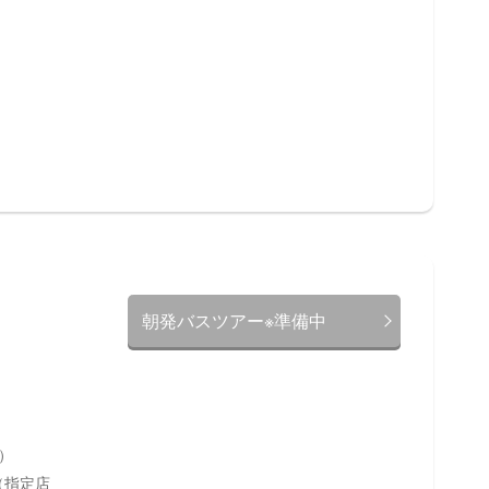
朝発バスツアー※準備中
）
（指定店