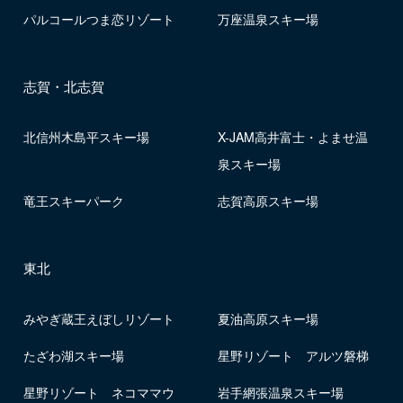
パルコールつま恋リゾート
万座温泉スキー場
志賀・北志賀
北信州木島平スキー場
X-JAM高井富士・よませ温
泉スキー場
竜王スキーパーク
志賀高原スキー場
東北
みやぎ蔵王えぼしリゾート
夏油高原スキー場
たざわ湖スキー場
星野リゾート アルツ磐梯
星野リゾート ネコママウ
岩手網張温泉スキー場