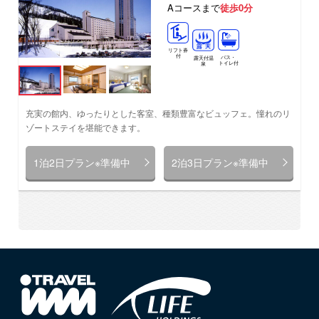
Aコースまで
徒歩0分
リフト券
付
バス・
露天付温
トイレ付
泉
充実の館内、ゆったりとした客室、種類豊富なビュッフェ。憧れのリ
ゾートステイを堪能できます。
1泊2日プラン※準備中
2泊3日プラン※準備中