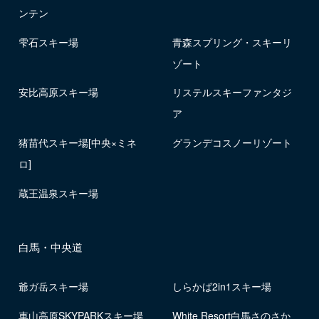
ンテン
雫石スキー場
青森スプリング・スキーリ
ゾート
安比高原スキー場
リステルスキーファンタジ
ア
猪苗代スキー場[中央×ミネ
グランデコスノーリゾート
ロ]
蔵王温泉スキー場
白馬・中央道
爺ガ岳スキー場
しらかば2in1スキー場
車山高原SKYPARKスキー場
White Resort白馬さのさか