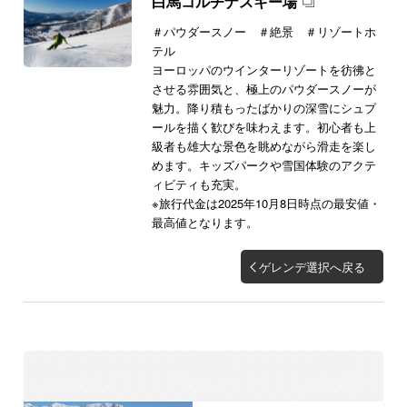
白馬コルチナスキー場
＃パウダースノー ＃絶景 ＃リゾートホ
テル
ヨーロッパのウインターリゾートを彷彿と
させる雰囲気と、極上のパウダースノーが
魅力。降り積もったばかりの深雪にシュプ
ールを描く歓びを味わえます。初心者も上
級者も雄大な景色を眺めながら滑走を楽し
めます。キッズパークや雪国体験のアクテ
ィビティも充実。
※旅行代金は2025年10月8日時点の最安値・
最高値となります。
ゲレンデ選択へ戻る