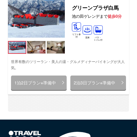
グリーンプラザ白馬
池の田ゲレンデまで
徒歩0分
リフト券
付
温泉
バス・
トイレ付
世界有数のツリーラン・美人の湯・グルメディナーバイキングが大人
気。
1泊2日プラン※準備中
2泊3日プラン※準備中