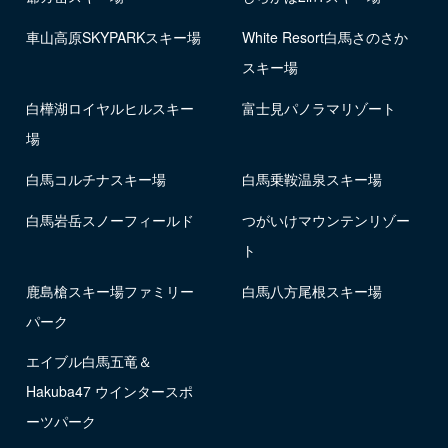
車山高原SKYPARKスキー場
White Resort白馬さのさか
スキー場
白樺湖ロイヤルヒルスキー
富士見パノラマリゾート
場
白馬コルチナスキー場
白馬乗鞍温泉スキー場
白馬岩岳スノーフィールド
つがいけマウンテンリゾー
ト
鹿島槍スキー場ファミリー
白馬八方尾根スキー場
パーク
エイブル白馬五竜＆
Hakuba47 ウインタースポ
ーツパーク