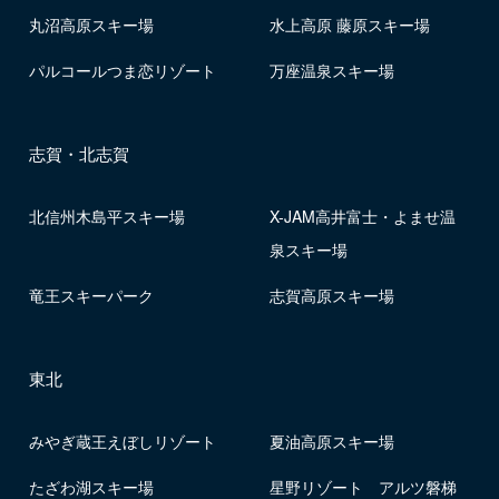
丸沼高原スキー場
水上高原 藤原スキー場
パルコールつま恋リゾート
万座温泉スキー場
志賀・北志賀
北信州木島平スキー場
X-JAM高井富士・よませ温
泉スキー場
竜王スキーパーク
志賀高原スキー場
東北
みやぎ蔵王えぼしリゾート
夏油高原スキー場
たざわ湖スキー場
星野リゾート アルツ磐梯