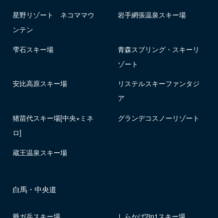
星野リゾート ネコママウ
岩手網張温泉スキー場
ンテン
雫石スキー場
青森スプリング・スキーリ
ゾート
安比高原スキー場
リステルスキーファンタジ
ア
猪苗代スキー場[中央×ミネ
グランデコスノーリゾート
ロ]
蔵王温泉スキー場
白馬・中央道
爺ガ岳スキー場
しらかば2in1スキー場