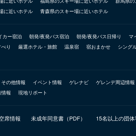
場に近いホテル
福島県のスキー場に近いホテル
群馬県の
場に近いホテル
青森県のスキー場に近いホテル
イカー宿泊
朝発/夜発バス宿泊
朝発/夜発バス日帰り
マ
すべり
厳選ホテル・旅館
温泉宿
宿おまかせ
シング
その他情報
イベント情報
ゲレナビ
ゲレンデ周辺情報
着情報
現地リポート
 空席情報
未成年同意書（PDF）
15名以上の団体