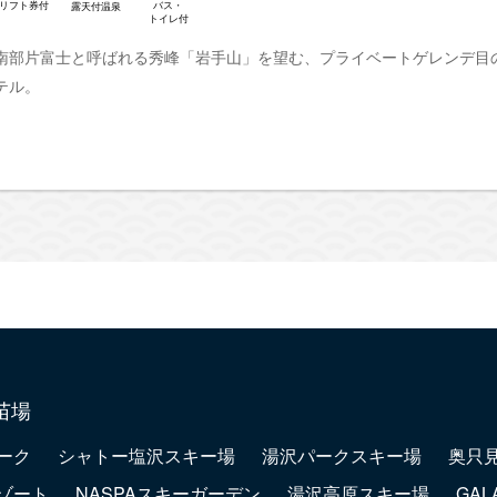
リフト券付
バス・
露天付温泉
トイレ付
南部片富士と呼ばれる秀峰「岩手山」を望む、プライベートゲレンデ目
テル。
苗場
ーク
シャトー塩沢スキー場
湯沢パークスキー場
奥只
ゾート
NASPAスキーガーデン
湯沢高原スキー場
GA