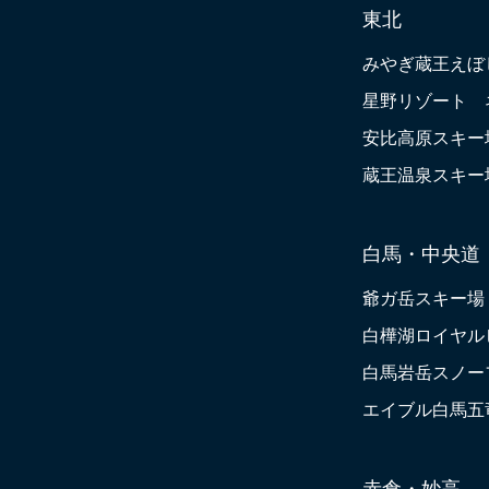
東北
みやぎ蔵王えぼ
星野リゾート 
安比高原スキー
蔵王温泉スキー
白馬・中央道
爺ガ岳スキー場
白樺湖ロイヤル
白馬岩岳スノー
エイブル白馬五竜
赤倉・妙高