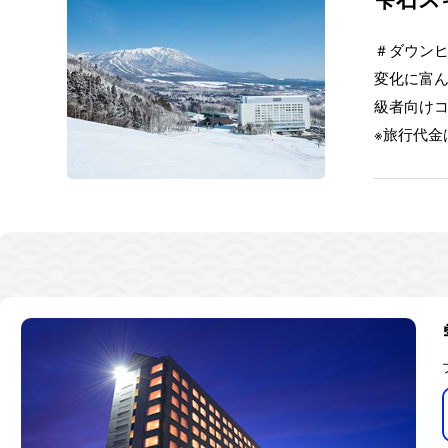
＃ダウン
変化に富
級者向け
※旅行代金