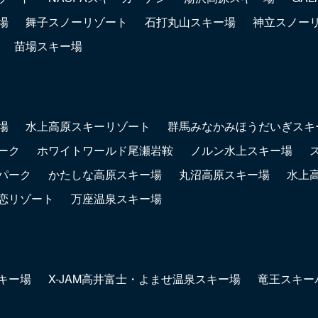
場
舞子スノーリゾート
石打丸山スキー場
神立スノー
苗場スキー場
場
水上高原スキーリゾート
群馬みなかみほうだいぎスキ
ーク
ホワイトワールド尾瀬岩鞍
ノルン水上スキー場
パーク
かたしな高原スキー場
丸沼高原スキー場
水上
恋リゾート
万座温泉スキー場
キー場
X-JAM高井富士・よませ温泉スキー場
竜王スキー