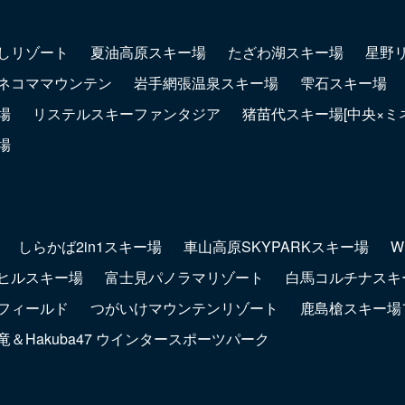
しリゾート
夏油高原スキー場
たざわ湖スキー場
星野
ネコママウンテン
岩手網張温泉スキー場
雫石スキー場
場
リステルスキーファンタジア
猪苗代スキー場[中央×ミ
場
しらかば2in1スキー場
車山高原SKYPARKスキー場
W
ヒルスキー場
富士見パノラマリゾート
白馬コルチナスキ
フィールド
つがいけマウンテンリゾート
鹿島槍スキー場
＆Hakuba47 ウインタースポーツパーク