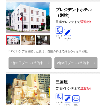
プレジデントホテル
（別館）
苗場ゲレンデまで
送迎2分
リフト券
付
レンタル
付
BIGゲレンデを堪能した後は、自慢の料理で身も心も元気回復。
1泊2日プラン※準備中
2泊3日プラン※準備中
三国屋
苗場ゲレンデまで
送迎2分
リフト券
付
レンタル
温泉