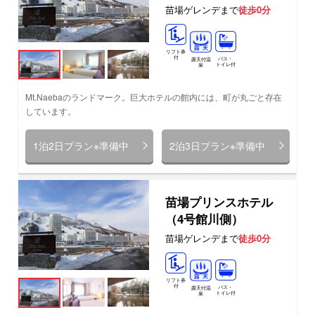
苗場ゲレンデまで
徒歩0分
リフト券
付
バス・
露天付温
トイレ付
泉
Mt.Naebaのランドマーク。巨大ホテルの館内には、町が丸ごと存在
しています。
1泊2日プラン※準備中
2泊3日プラン※準備中
苗場プリンスホテル
（4号館川側）
苗場ゲレンデまで
徒歩0分
リフト券
付
バス・
露天付温
トイレ付
泉