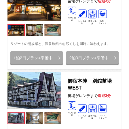
苗場ゲレンデまで
送迎3分
リフト券
付
レンタル
洗面・
露天付温
付
トイレ付
泉
リゾートの開放感と、温泉旅館の心尽くしを同時に味わえます。
1泊2日プラン※準備中
2泊3日プラン※準備中
御宿本陣 別館苗場
WEST
苗場ゲレンデまで
送迎3分
リフト券
付
レンタル
バス・
露天付温
付
トイレ付
泉