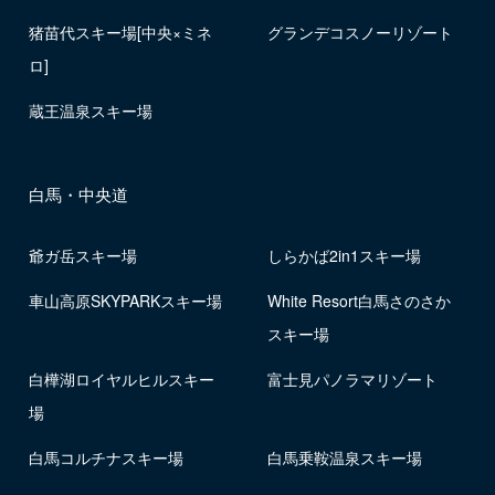
猪苗代スキー場[中央×ミネ
グランデコスノーリゾート
ロ]
蔵王温泉スキー場
白馬・中央道
爺ガ岳スキー場
しらかば2in1スキー場
車山高原SKYPARKスキー場
White Resort白馬さのさか
スキー場
白樺湖ロイヤルヒルスキー
富士見パノラマリゾート
場
白馬コルチナスキー場
白馬乗鞍温泉スキー場