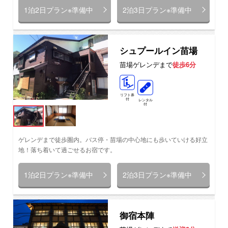
1泊2日プラン※準備中
2泊3日プラン※準備中
シュプールイン苗場
苗場ゲレンデまで
徒歩6分
リフト券
付
レンタル
付
ゲレンデまで徒歩圏内。バス停・苗場の中心地にも歩いていける好立
地！落ち着いて過ごせるお宿です。
1泊2日プラン※準備中
2泊3日プラン※準備中
御宿本陣