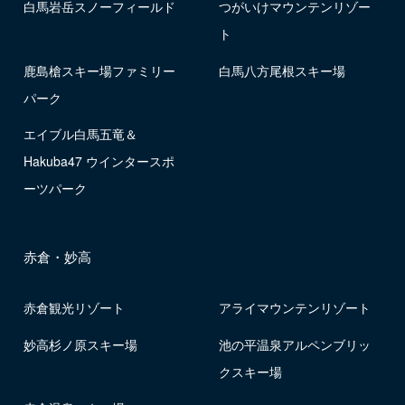
白馬岩岳スノーフィールド
つがいけマウンテンリゾー
ト
鹿島槍スキー場ファミリー
白馬八方尾根スキー場
パーク
エイブル白馬五竜＆
Hakuba47 ウインタースポ
ーツパーク
赤倉・妙高
赤倉観光リゾート
アライマウンテンリゾート
妙高杉ノ原スキー場
池の平温泉アルペンブリッ
クスキー場