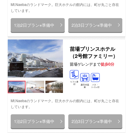
Mt.Naebaのランドマーク。巨大ホテルの館内には、町が丸ごと存在
しています。
1泊2日プラン※準備中
2泊3日プラン※準備中
苗場プリンスホテル
（2号館ファミリー）
苗場ゲレンデまで
徒歩0分
リフト券
付
バス・
露天付温
トイレ付
泉
Mt.Naebaのランドマーク。巨大ホテルの館内には、町が丸ごと存在
しています。
1泊2日プラン※準備中
2泊3日プラン※準備中