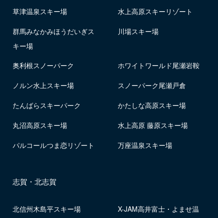
草津温泉スキー場
水上高原スキーリゾート
群馬みなかみほうだいぎス
川場スキー場
キー場
奥利根スノーパーク
ホワイトワールド尾瀬岩鞍
ノルン水上スキー場
スノーパーク尾瀬戸倉
たんばらスキーパーク
かたしな高原スキー場
丸沼高原スキー場
水上高原 藤原スキー場
パルコールつま恋リゾート
万座温泉スキー場
志賀・北志賀
北信州木島平スキー場
X-JAM高井富士・よませ温