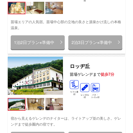
付
苗場エリアの人気宿。苗場中心部の立地の良さと源泉かけ流しの本格
温泉。
1泊2日プラン※準備中
2泊3日プラン※準備中
ロッヂ丘
苗場ゲレンデまで
徒歩7分
リフト券
付
レンタル
バス・
付
トイレ付
宿から見えるゲレンデのナイターは、ライトアップ並の美しさ。ゲレ
ンデまで徒歩圏内の宿です。