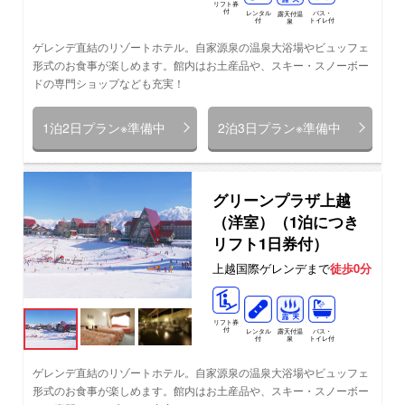
リフト券
付
レンタル
バス・
露天付温
付
トイレ付
泉
ゲレンデ直結のリゾートホテル。自家源泉の温泉大浴場やビュッフェ
形式のお食事が楽しめます。館内はお土産品や、スキー・スノーボー
ドの専門ショップなども充実！
1泊2日プラン※準備中
2泊3日プラン※準備中
グリーンプラザ上越
（洋室）（1泊につき
リフト1日券付）
上越国際ゲレンデまで
徒歩0分
リフト券
付
レンタル
バス・
露天付温
付
トイレ付
泉
ゲレンデ直結のリゾートホテル。自家源泉の温泉大浴場やビュッフェ
形式のお食事が楽しめます。館内はお土産品や、スキー・スノーボー