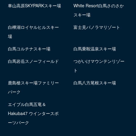
車山高原SKYPARKスキー場
White Resort白馬さのさか
スキー場
白樺湖ロイヤルヒルスキー
富士見パノラマリゾート
場
白馬コルチナスキー場
白馬乗鞍温泉スキー場
白馬岩岳スノーフィールド
つがいけマウンテンリゾー
ト
鹿島槍スキー場ファミリー
白馬八方尾根スキー場
パーク
エイブル白馬五竜＆
Hakuba47 ウインタースポ
ーツパーク