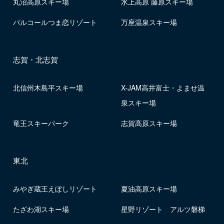
丸沼高原スキー場
水上高原 藤原スキー場
パルコールつま恋リゾート
万座温泉スキー場
志賀・北志賀
北信州木島平スキー場
X-JAM高井富士・よませ温
泉スキー場
竜王スキーパーク
志賀高原スキー場
東北
みやぎ蔵王えぼしリゾート
夏油高原スキー場
たざわ湖スキー場
星野リゾート アルツ磐梯