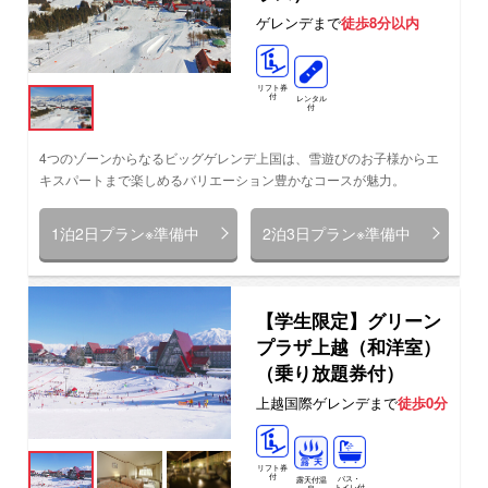
ゲレンデまで
徒歩8分以内
リフト券
付
レンタル
付
4つのゾーンからなるビッグゲレンデ上国は、雪遊びのお子様からエ
キスパートまで楽しめるバリエーション豊かなコースが魅力。
1泊2日プラン※準備中
2泊3日プラン※準備中
【学生限定】グリーン
プラザ上越（和洋室）
（乗り放題券付）
上越国際ゲレンデまで
徒歩0分
リフト券
付
バス・
露天付温
トイレ付
泉