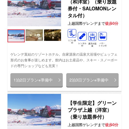
（和洋室）（乗り放題
券付・SALOMONレン
タル付）
上越国際ゲレンデまで
徒歩0分
リフト券
付
レンタル
バス・
露天付温
付
トイレ付
泉
ゲレンデ直結のリゾートホテル。自家源泉の温泉大浴場やビュッフェ
形式のお食事が楽しめます。館内はお土産品や、スキー・スノーボー
ドの専門ショップなども充実！
1泊2日プラン※準備中
2泊3日プラン※準備中
【学生限定】グリーン
プラザ上越（洋室）
（乗り放題券付）
上越国際ゲレンデまで
徒歩0分