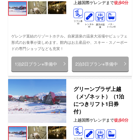
上越国際ゲレンデまで
徒歩0分
リフト券
付
レンタル
バス・
露天付温
付
トイレ付
泉
ゲレンデ直結のリゾートホテル。自家源泉の温泉大浴場やビュッフェ
形式のお食事が楽しめます。館内はお土産品や、スキー・スノーボー
ドの専門ショップなども充実！
1泊2日プラン※準備中
2泊3日プラン※準備中
グリーンプラザ上越
（メゾネット）（1泊
につきリフト1日券
付）
上越国際ゲレンデまで
徒歩0分
リフト券