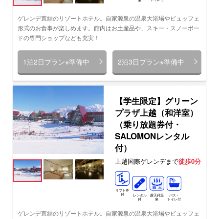
ゲレンデ直結のリゾートホテル。自家源泉の温泉大浴場やビュッフェ
形式のお食事が楽しめます。館内はお土産品や、スキー・スノーボー
ドの専門ショップなども充実！
1泊2日プラン※準備中
2泊3日プラン※準備中
【学生限定】グリーン
プラザ上越（和洋室）
（乗り放題券付・
SALOMONレンタル
付）
上越国際ゲレンデまで
徒歩0分
リフト券
付
レンタル
バス・
露天付温
付
トイレ付
泉
ゲレンデ直結のリゾートホテル。自家源泉の温泉大浴場やビュッフェ