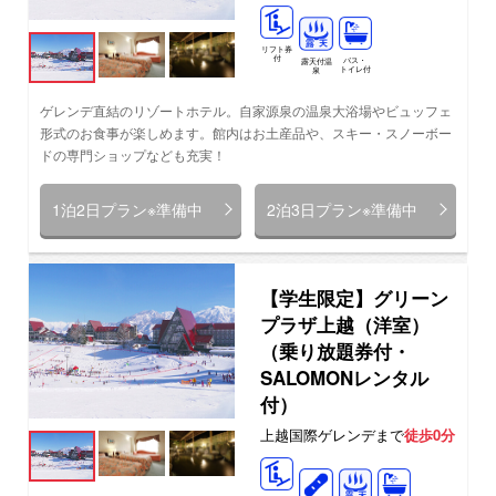
リフト券
付
バス・
露天付温
トイレ付
泉
ゲレンデ直結のリゾートホテル。自家源泉の温泉大浴場やビュッフェ
形式のお食事が楽しめます。館内はお土産品や、スキー・スノーボー
ドの専門ショップなども充実！
1泊2日プラン※準備中
2泊3日プラン※準備中
【学生限定】グリーン
プラザ上越（洋室）
（乗り放題券付・
SALOMONレンタル
付）
上越国際ゲレンデまで
徒歩0分