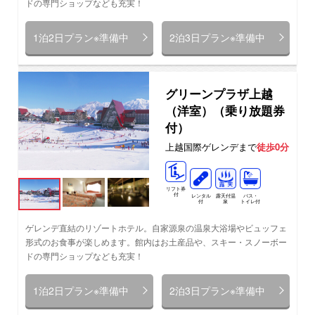
ドの専門ショップなども充実！
1泊2日プラン※準備中
2泊3日プラン※準備中
グリーンプラザ上越
（洋室）（乗り放題券
付）
上越国際ゲレンデまで
徒歩0分
リフト券
付
レンタル
バス・
露天付温
付
トイレ付
泉
ゲレンデ直結のリゾートホテル。自家源泉の温泉大浴場やビュッフェ
形式のお食事が楽しめます。館内はお土産品や、スキー・スノーボー
ドの専門ショップなども充実！
1泊2日プラン※準備中
2泊3日プラン※準備中