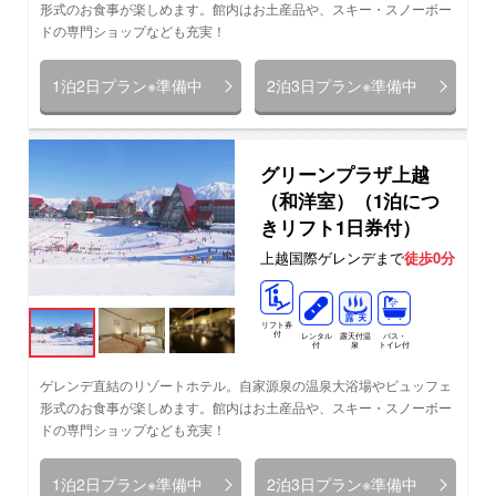
形式のお食事が楽しめます。館内はお土産品や、スキー・スノーボー
ドの専門ショップなども充実！
1泊2日プラン※準備中
2泊3日プラン※準備中
グリーンプラザ上越
（和洋室）（1泊につ
きリフト1日券付）
上越国際ゲレンデまで
徒歩0分
リフト券
付
レンタル
バス・
露天付温
付
トイレ付
泉
ゲレンデ直結のリゾートホテル。自家源泉の温泉大浴場やビュッフェ
形式のお食事が楽しめます。館内はお土産品や、スキー・スノーボー
ドの専門ショップなども充実！
1泊2日プラン※準備中
2泊3日プラン※準備中