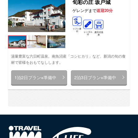
旬彩の庄 坂戸城
ゲレンデまで
送迎20分
リフト券
付
レンタル
露天付温
付
泉
湯量豊富な六日町温泉。南魚沼産「コシヒカリ」など、新潟の旬の食
材で皆様をおもてなしします。
1泊2日プラン※準備中
2泊3日プラン※準備中