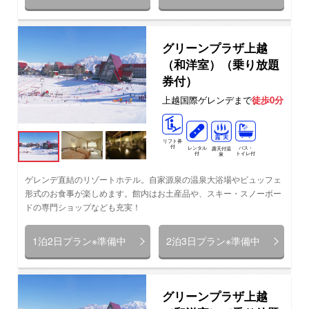
グリーンプラザ上越
（和洋室）（乗り放題
券付）
上越国際ゲレンデまで
徒歩0分
リフト券
付
レンタル
バス・
露天付温
付
トイレ付
泉
ゲレンデ直結のリゾートホテル。自家源泉の温泉大浴場やビュッフェ
形式のお食事が楽しめます。館内はお土産品や、スキー・スノーボー
ドの専門ショップなども充実！
1泊2日プラン※準備中
2泊3日プラン※準備中
グリーンプラザ上越