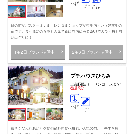
リフト券
付
レンタル
バス・
付
トイレ付
目の前がバスターミナル、レンタルショップが敷地内という好立地の
宿です。食べ放題の食事も人気で夜は館内にあるBARでのひと時も思
い出作りに！
1泊2日プラン※準備中
2泊3日プラン※準備中
プチハウスひろみ
上越国際リーゼンコースまで
徒歩2分
リフト券
付
レンタル
付
気さくなふれあいと夕食の鍋料理食べ放題が人気の宿。「牛すき焼
き」や「牛しゃぶしゃぶ」の食べ放題へのアップグレードは例年好