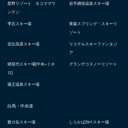
星野リゾート ネコママウ
岩手網張温泉スキー場
ンテン
雫石スキー場
青森スプリング・スキーリ
ゾート
安比高原スキー場
リステルスキーファンタジ
ア
猪苗代スキー場[中央×ミネ
グランデコスノーリゾート
ロ]
蔵王温泉スキー場
白馬・中央道
爺ガ岳スキー場
しらかば2in1スキー場