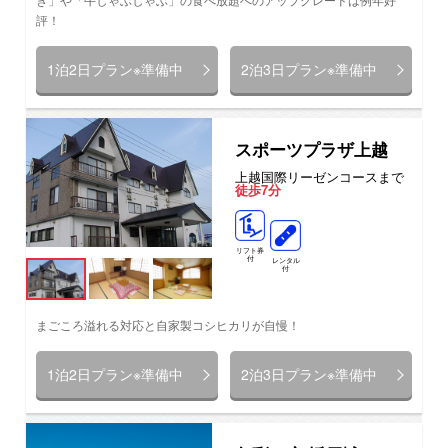
評！
1泊2日プラン※準備中
2泊3日プラン※準備中
スポーツプラザ上越
上越国際リーゼンコースまで
徒歩7分
リフト券
付
レンタル
付
まごころ溢れる対応と自家製コシヒカリが自慢！
1泊2日プラン※準備中
2泊3日プラン※準備中