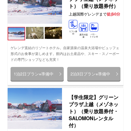
ト）（乗り放題券付）
上越国際ゲレンデまで
徒歩0分
リフト券
付
バス・
露天付温
トイレ付
泉
ゲレンデ直結のリゾートホテル。自家源泉の温泉大浴場やビュッフェ
形式のお食事が楽しめます。館内はお土産品や、スキー・スノーボー
ドの専門ショップなども充実！
1泊2日プラン※準備中
2泊3日プラン※準備中
【学生限定】グリーン
プラザ上越（メゾネッ
ト）（乗り放題券付・
SALOMONレンタル
付）