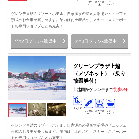
付
レンタル
バス・
露天付温
付
トイレ付
泉
ゲレンデ直結のリゾートホテル。自家源泉の温泉大浴場やビュッフェ
形式のお食事が楽しめます。館内はお土産品や、スキー・スノーボー
ドの専門ショップなども充実！
1泊2日プラン※準備中
2泊3日プラン※準備中
グリーンプラザ上越
（メゾネット）（乗り
放題券付）
上越国際ゲレンデまで
徒歩0分
リフト券
付
レンタル
バス・
露天付温
付
トイレ付
泉
ゲレンデ直結のリゾートホテル。自家源泉の温泉大浴場やビュッフェ
形式のお食事が楽しめます。館内はお土産品や、スキー・スノーボー
ドの専門ショップなども充実！