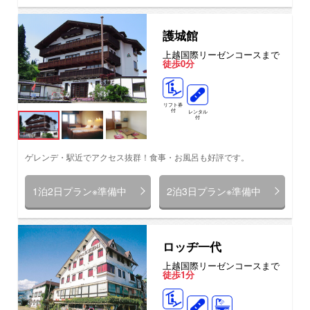
護城館
上越国際リーゼンコースまで
徒歩0分
リフト券
付
レンタル
付
ゲレンデ・駅近でアクセス抜群！食事・お風呂も好評です。
1泊2日プラン※準備中
2泊3日プラン※準備中
ロッヂ一代
上越国際リーゼンコースまで
徒歩1分