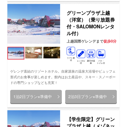
グリーンプラザ上越
（洋室）（乗り放題券
付・SALOMONレンタ
ル付）
上越国際ゲレンデまで
徒歩0分
リフト券
付
レンタル
バス・
露天付温
付
トイレ付
泉
ゲレンデ直結のリゾートホテル。自家源泉の温泉大浴場やビュッフェ
形式のお食事が楽しめます。館内はお土産品や、スキー・スノーボー
ドの専門ショップなども充実！
1泊2日プラン※準備中
2泊3日プラン※準備中
【学生限定】グリーン
プラザ上越（メゾネッ