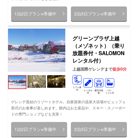
1泊2日プラン※準備中
2泊3日プラン※準備中
グリーンプラザ上越
（メゾネット）（乗り
放題券付・SALOMON
レンタル付）
上越国際ゲレンデまで
徒歩0分
リフト券
付
レンタル
バス・
露天付温
付
トイレ付
泉
ゲレンデ直結のリゾートホテル。自家源泉の温泉大浴場やビュッフェ
形式のお食事が楽しめます。館内はお土産品や、スキー・スノーボー
ドの専門ショップなども充実！
1泊2日プラン※準備中
2泊3日プラン※準備中